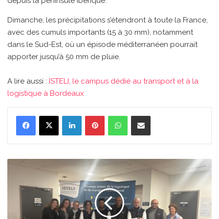
depuis la péninsule ibérique.
Dimanche, les précipitations s’étendront à toute la France,
avec des cumuls importants (15 à 30 mm), notamment
dans le Sud-Est, où un épisode méditerranéen pourrait
apporter jusqu’à 50 mm de pluie.
A lire aussi :
ISTELI, le campus dédié au transport et à la
logistique à Bordeaux
Linkedin
Pinterest
WhatsApp
Partager par email
ISTELI,
le
campus
dédié
au
transport