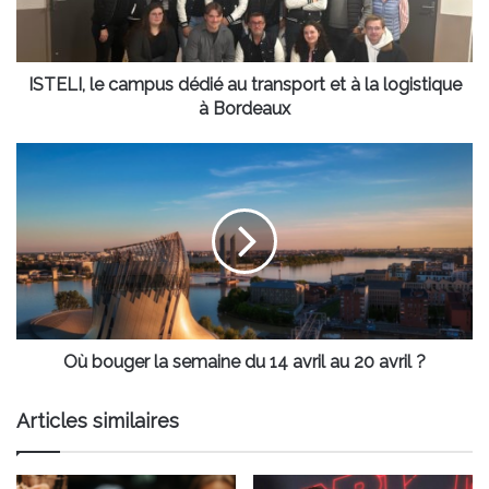
et
à
la
logistique
ISTELI, le campus dédié au transport et à la logistique
à
à Bordeaux
Bordeaux
Où
bouger
la
semaine
du
14
avril
au
20
avril
Où bouger la semaine du 14 avril au 20 avril ?
?
Articles similaires