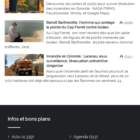
Découvrez les cartes et outils pour suivre l’évolution
des incendies en Gironde : NASA FIRMS,
FeuxGironde, Windy et Google Maps.
Benoît Bartherotte, l’homme qui protège
18086
la pointe du Cap Ferret contre l’océan
Au Cap Ferret, son nom revient dès que l’on parle
d’érosion, de digues et de pointe menacée par
l’océan. Benoît Bartherotte, styliste devenu homme
d’affaires, s’est...
Incendie en Gironde : Lacanau sous
16421
surveillance, l’évacuation préventive
s’organise
Alors que l’incendie parti de Saumos poursuit sa
progression vers Lacanau et le littoral, plus de 10
000 hectares ont déjà été parcourus par les flammes ce vendredi 24...
Infos et bons plans
Actu
(4 339)
Agenda
(513)