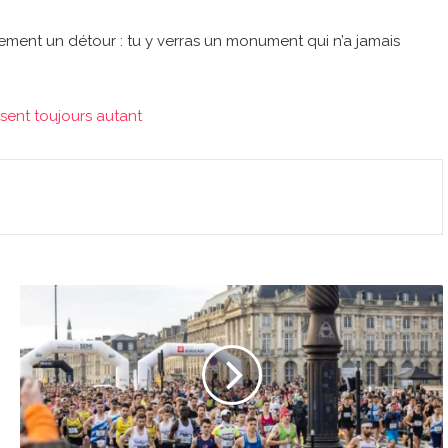
irement un détour : tu y verras un monument qui n’a jamais
sent toujours autant
Bordeaux
:
les
inscriptions
au
marathon
rouvrent
pour