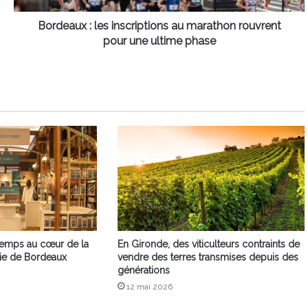
une
ultime
Bordeaux : les inscriptions au marathon rouvrent
phase
pour une ultime phase
temps au cœur de la
En Gironde, des viticulteurs contraints de
cie de Bordeaux
vendre des terres transmises depuis des
générations
12 mai 2026