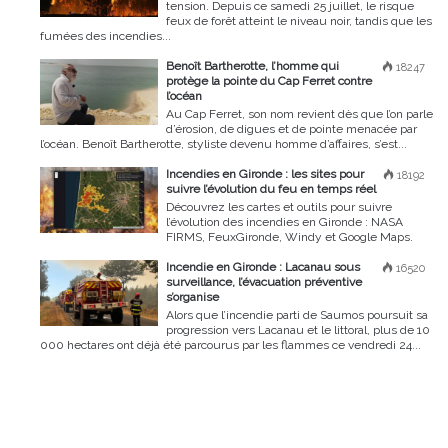
tension. Depuis ce samedi 25 juillet, le risque
feux de forêt atteint le niveau noir, tandis que les
fumées des incendies...
Benoît Bartherotte, l’homme qui
18247
protège la pointe du Cap Ferret contre
l’océan
Au Cap Ferret, son nom revient dès que l’on parle
d’érosion, de digues et de pointe menacée par
l’océan. Benoît Bartherotte, styliste devenu homme d’affaires, s’est...
Incendies en Gironde : les sites pour
18192
suivre l’évolution du feu en temps réel
Découvrez les cartes et outils pour suivre
l’évolution des incendies en Gironde : NASA
FIRMS, FeuxGironde, Windy et Google Maps.
Incendie en Gironde : Lacanau sous
16520
surveillance, l’évacuation préventive
s’organise
Alors que l’incendie parti de Saumos poursuit sa
progression vers Lacanau et le littoral, plus de 10
000 hectares ont déjà été parcourus par les flammes ce vendredi 24...