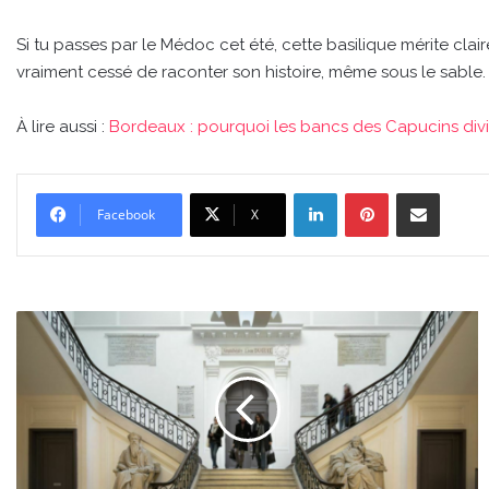
Si tu passes par le Médoc cet été, cette basilique mérite cla
vraiment cessé de raconter son histoire, même sous le sable.
À lire aussi :
Bordeaux : pourquoi les bancs des Capucins divi
Linkedin
Pinterest
Partager par email
Facebook
X
À
Bordeaux,
la
littérature
se
promène
en
ville