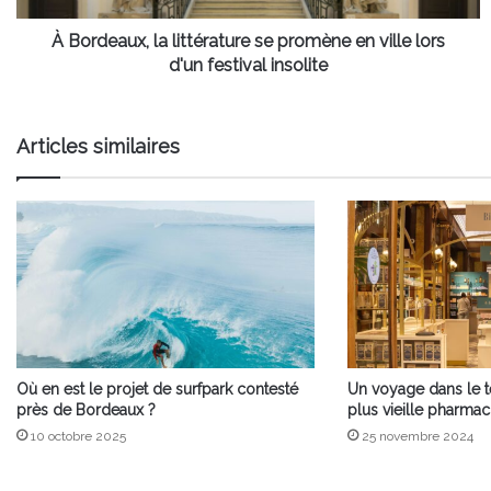
lors
d'un
À Bordeaux, la littérature se promène en ville lors
festival
d'un festival insolite
insolite
Articles similaires
Où en est le projet de surfpark contesté
Un voyage dans le 
près de Bordeaux ?
plus vieille pharma
10 octobre 2025
25 novembre 2024