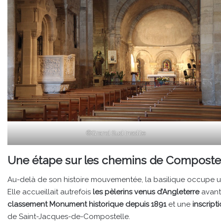
©Grand Sud Insolite
Une étape sur les chemins de Composte
Au-delà de son histoire mouvementée, la basilique occupe un
Elle accueillait autrefois
les pèlerins venus d’Angleterre
avant 
classement Monument historique depuis 1891
et une
inscrip
de Saint-Jacques-de-Compostelle.