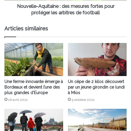
arbitres
Nouvelle-Aquitaine : des mesures fortes pour
de
protéger les arbitres de football
football
Articles similaires
Une ferme innovante émerge à
Un cèpe de 2 kilos découvert
Bordeaux et devient l’une des
par un jeune girondin ce lundi
plus grandes d’Europe
à Mios
16 avril 2021
5 octobre 2021