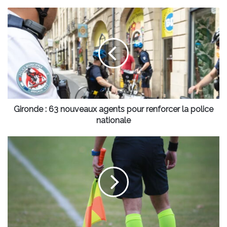
Gironde
:
63
nouveaux
agents
pour
renforcer
la
police
nationale
Gironde : 63 nouveaux agents pour renforcer la police
nationale
Nouvelle-
Aquitaine
:
des
mesures
fortes
pour
protéger
les