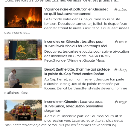
tours, ses toits d’ardoise, ses lucarnes Renaissance et ses jardins à la...
Vigilance noire et pollution en Gironde :
21640
ce qu’il faut savoir ce samedi
La Gironde entre dans une journée sous haute
tension. Depuis ce samedi 25 juillet, le risque feux
de forêt atteint le niveau noir, tandis que les fumées
des incendies...
Incendies en Gironde : les sites pour
18106
suivre l’évolution du feu en temps réel
Découvrez les cartes et outils pour suivre l’évolution
des incendies en Gironde : NASA FIRMS,
FeuxGironde, Windy et Google Maps.
Benoît Bartherotte, l’homme qui protège
18059
la pointe du Cap Ferret contre l’océan
Au Cap Ferret, son nom revient dès que l’on parle
d’érosion, de digues et de pointe menacée par
l’océan. Benoît Bartherotte, styliste devenu homme
d’affaires, s’est...
Incendie en Gironde : Lacanau sous
16396
surveillance, l’évacuation préventive
s’organise
Alors que l’incendie parti de Saumos poursuit sa
progression vers Lacanau et le littoral, plus de 10
000 hectares ont déjà été parcourus par les flammes ce vendredi 24...