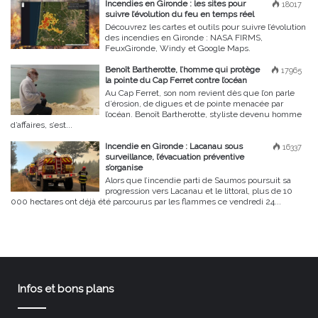
Incendies en Gironde : les sites pour
18017
suivre l’évolution du feu en temps réel
Découvrez les cartes et outils pour suivre l’évolution
des incendies en Gironde : NASA FIRMS,
FeuxGironde, Windy et Google Maps.
Benoît Bartherotte, l’homme qui protège
17965
la pointe du Cap Ferret contre l’océan
Au Cap Ferret, son nom revient dès que l’on parle
d’érosion, de digues et de pointe menacée par
l’océan. Benoît Bartherotte, styliste devenu homme
d’affaires, s’est...
Incendie en Gironde : Lacanau sous
16337
surveillance, l’évacuation préventive
s’organise
Alors que l’incendie parti de Saumos poursuit sa
progression vers Lacanau et le littoral, plus de 10
000 hectares ont déjà été parcourus par les flammes ce vendredi 24...
Infos et bons plans