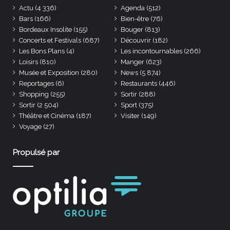
Actu
(4 336)
Agenda
(512)
Bars
(166)
Bien-être
(76)
Bordeaux Insolite
(155)
Bouger
(813)
Concerts et Festivals
(687)
Découvrir
(182)
Les Bons Plans
(4)
Les incontournables
(266)
Loisirs
(810)
Manger
(623)
Musée et Exposition
(280)
News
(5 874)
Reportages
(6)
Restaurants
(446)
Shopping
(255)
Sortir
(288)
Sortir
(2 504)
Sport
(375)
Théâtre et Cinéma
(187)
Visiter
(149)
Voyage
(27)
Propulsé par