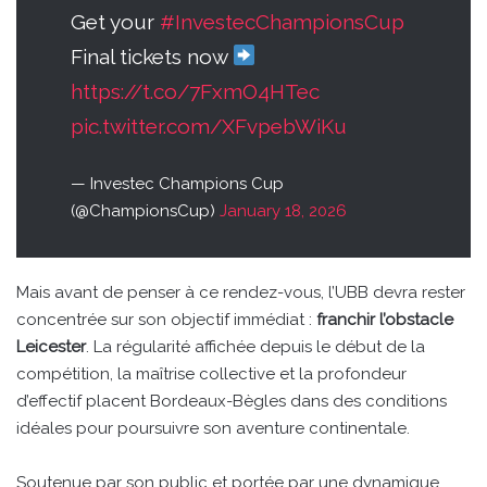
Get your
#InvestecChampionsCup
Final tickets now
https://t.co/7FxmO4HTec
pic.twitter.com/XFvpebWiKu
— Investec Champions Cup
(@ChampionsCup)
January 18, 2026
Mais avant de penser à ce rendez-vous, l’UBB devra rester
concentrée sur son objectif immédiat :
franchir l’obstacle
Leicester
. La régularité affichée depuis le début de la
compétition, la maîtrise collective et la profondeur
d’effectif placent Bordeaux-Bègles dans des conditions
idéales pour poursuivre son aventure continentale.
Soutenue par son public et portée par une dynamique