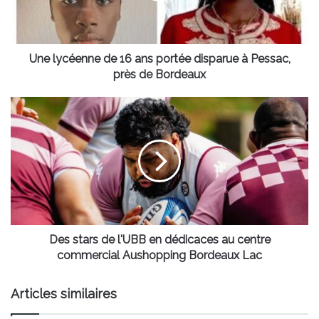
disparue
à
Pessac,
près
Une lycéenne de 16 ans portée disparue à Pessac,
de
près de Bordeaux
Bordeaux
Des
stars
de
l'UBB
en
dédicaces
au
centre
commercial
Aushopping
Des stars de l'UBB en dédicaces au centre
Bordeaux
commercial Aushopping Bordeaux Lac
Lac
Articles similaires