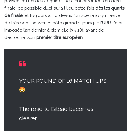
passée, où les deux équipes s’étaient affrontées en demi-
finale, ce possible duel aurait lieu cette fois
dès les quarts
de finale
, et toujours à Bordeaux. Un scénario qui ravive
de très bons souvenirs côté girondin, puisque l’UBB s’était
imposée l’an dernier à domicile (35-18), avant de
décrocher son
premier titre européen
.
YOUR ROUND OF 16 MATCH UPS
The road to Bilbao becomes
clearer…