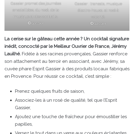
Gassier promet des journées
Gassier : transats, musique
ensoleillées, du rosé, de la
électro-house, et rosé à
musique et des cocktails.
volonté.
©
Gassier
©
Gassier
La cerise sur le gâteau cette année ? Un cocktail signature
inédit, concocté par le Meilleur Ouvrier de France, Jérémy
Lauilhé.
Fidèle à ses racines provençales, Gassier renforce
son attachement au terroir en associant, avec Jérémy, sa
cuvée phare Esprit Gassier à des produits locaux fabriqués
en Provence. Pour réussir ce cocktail, c’est simple :
Prenez quelques fruits de saison,
Associez-les à un rosé de qualité, tel que l’Esprit
Gassier,
Ajoutez une touche de fraîcheur pour émoustiller les
papilles,
Versez le tout dans un verre aux couleurs éclatantes