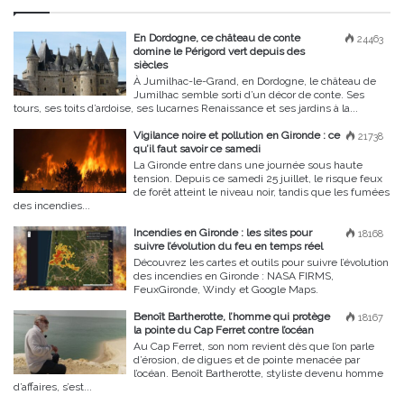
En Dordogne, ce château de conte
24463
domine le Périgord vert depuis des
siècles
À Jumilhac-le-Grand, en Dordogne, le château de
Jumilhac semble sorti d’un décor de conte. Ses
tours, ses toits d’ardoise, ses lucarnes Renaissance et ses jardins à la...
Vigilance noire et pollution en Gironde : ce
21738
qu’il faut savoir ce samedi
La Gironde entre dans une journée sous haute
tension. Depuis ce samedi 25 juillet, le risque feux
de forêt atteint le niveau noir, tandis que les fumées
des incendies...
Incendies en Gironde : les sites pour
18168
suivre l’évolution du feu en temps réel
Découvrez les cartes et outils pour suivre l’évolution
des incendies en Gironde : NASA FIRMS,
FeuxGironde, Windy et Google Maps.
Benoît Bartherotte, l’homme qui protège
18167
la pointe du Cap Ferret contre l’océan
Au Cap Ferret, son nom revient dès que l’on parle
d’érosion, de digues et de pointe menacée par
l’océan. Benoît Bartherotte, styliste devenu homme
d’affaires, s’est...