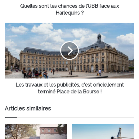
?
Quelles sont les chances de l'UBB face aux
Harlequins ?
Les
travaux
et
les
publicités,
c'est
officiellement
terminé
Place
de
Les travaux et les publicités, c'est officiellement
la
terminé Place de la Bourse !
Bourse
!
Articles similaires