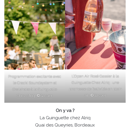
L’Open Air Rosé Gassier à la
Programmation excitante avec
Guinguette Chez Alriq : une
le Cracki Soundsystem et
promesse de festivités en plein
Owlshake à la Guinguette
air.
©
Gassier
Chez Alriq.
©
Gassier
On y va ?
La Guinguette chez Alriq
Quai des Queyries, Bordeaux