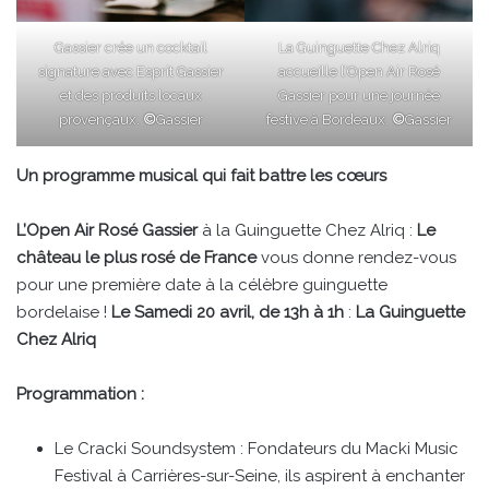
Gassier crée un cocktail
La Guinguette Chez Alriq
signature avec Esprit Gassier
accueille l’Open Air Rosé
et des produits locaux
Gassier pour une journée
provençaux.
©
Gassier
festive à Bordeaux.
©
Gassier
Un programme musical qui fait battre les cœurs
L’Open Air Rosé Gassier
à la Guinguette Chez Alriq :
Le
château le plus rosé de France
vous donne rendez-vous
pour une première date à la célèbre guinguette
bordelaise !
Le Samedi 20 avril, de 13h à 1h
:
La Guinguette
Chez Alriq
Programmation :
Le Cracki Soundsystem : Fondateurs du Macki Music
Festival à Carrières-sur-Seine, ils aspirent à enchanter