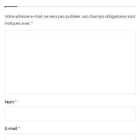
Votre adresse e-mail ne sera pas publiée.
Les champs obligatoires sont
indiqués avec
*
C
o
m
m
e
n
t
a
Nom
*
i
r
e
E-mail
*
*