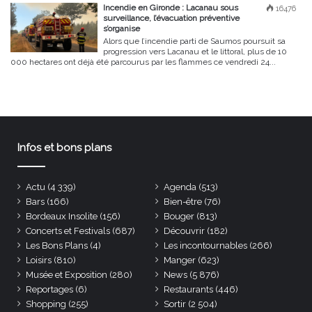
Incendie en Gironde : Lacanau sous
16476
surveillance, l’évacuation préventive
s’organise
Alors que l’incendie parti de Saumos poursuit sa
progression vers Lacanau et le littoral, plus de 10
000 hectares ont déjà été parcourus par les flammes ce vendredi 24...
Infos et bons plans
Actu
(4 339)
Agenda
(513)
Bars
(166)
Bien-être
(76)
Bordeaux Insolite
(156)
Bouger
(813)
Concerts et Festivals
(687)
Découvrir
(182)
Les Bons Plans
(4)
Les incontournables
(266)
Loisirs
(810)
Manger
(623)
Musée et Exposition
(280)
News
(5 876)
Reportages
(6)
Restaurants
(446)
Shopping
(255)
Sortir
(2 504)