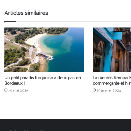
plus
rapide
Articles similaires
de
France
!
Un petit paradis turquoise à deux pas de
La rue des Remparts
Bordeaux !
commerçante et his
30 mai 2025
29 janvier 2024