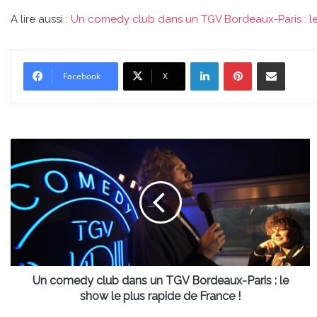
A lire aussi :
Un comedy club dans un TGV Bordeaux-Paris : le 
Linkedin
Pinterest
Partager par email
Facebook
X
Un
comedy
club
dans
un
TGV
Bordeaux-
Paris
:
le
Un comedy club dans un TGV Bordeaux-Paris : le
show
show le plus rapide de France !
le