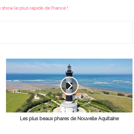
show le plus rapide de France !
Les
plus
beaux
phares
de
Nouvelle
Aquitaine
Les plus beaux phares de Nouvelle Aquitaine