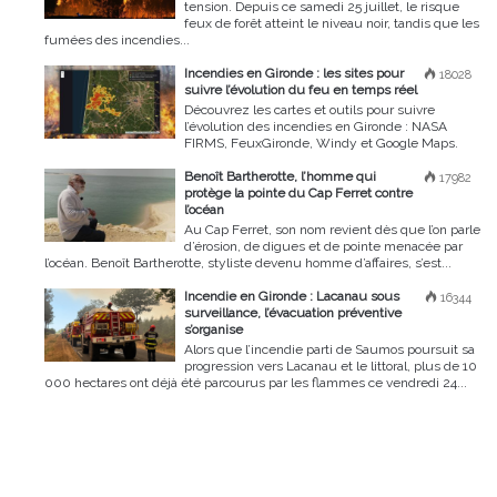
tension. Depuis ce samedi 25 juillet, le risque
feux de forêt atteint le niveau noir, tandis que les
fumées des incendies...
Incendies en Gironde : les sites pour
18028
suivre l’évolution du feu en temps réel
Découvrez les cartes et outils pour suivre
l’évolution des incendies en Gironde : NASA
FIRMS, FeuxGironde, Windy et Google Maps.
Benoît Bartherotte, l’homme qui
17982
protège la pointe du Cap Ferret contre
l’océan
Au Cap Ferret, son nom revient dès que l’on parle
d’érosion, de digues et de pointe menacée par
l’océan. Benoît Bartherotte, styliste devenu homme d’affaires, s’est...
Incendie en Gironde : Lacanau sous
16344
surveillance, l’évacuation préventive
s’organise
Alors que l’incendie parti de Saumos poursuit sa
progression vers Lacanau et le littoral, plus de 10
000 hectares ont déjà été parcourus par les flammes ce vendredi 24...