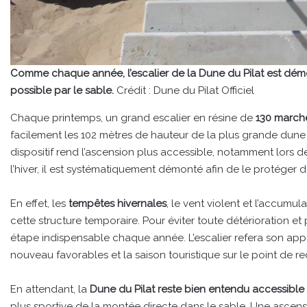
Comme chaque année, l’escalier de la Dune du Pilat est dém
possible par le sable.
Crédit : Dune du Pilat Officiel
Chaque printemps, un grand escalier en résine de
130 march
facilement les 102 mètres de hauteur de la plus grande dune d
dispositif rend l’ascension plus accessible, notamment lors de
l’hiver, il est systématiquement démonté afin de le protéger
En effet, les
tempêtes hivernales
, le vent violent et l’accu
cette structure temporaire. Pour éviter toute détérioration et
étape indispensable chaque année. L’escalier refera son app
nouveau favorables et la saison touristique sur le point de r
En attendant, la
Dune du Pilat reste bien entendu accessible
plus sportive de la montée directe dans le sable. Une ascensio