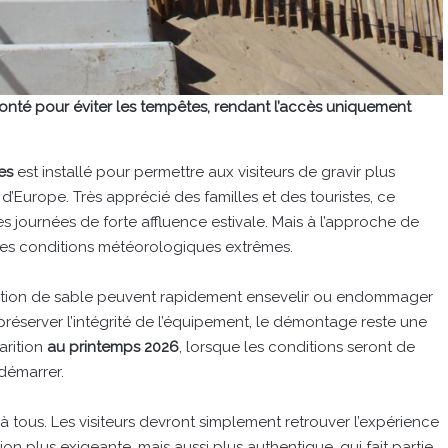
onté pour éviter les tempêtes, rendant l’accès uniquement
es
est installé pour permettre aux visiteurs de gravir plus
’Europe. Très apprécié des familles et des touristes, ce
s journées de forte affluence estivale. Mais à l’approche de
 des conditions météorologiques extrêmes.
mulation de sable peuvent rapidement ensevelir ou endommager
 préserver l’intégrité de l’équipement, le démontage reste une
arition
au printemps 2026
, lorsque les conditions seront de
edémarrer.
à tous. Les visiteurs devront simplement retrouver l’expérience
n plus exigeante, mais aussi plus authentique, qui fait partie