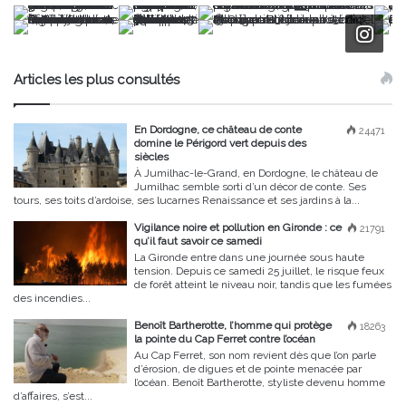
Articles les plus consultés
En Dordogne, ce château de conte
24471
domine le Périgord vert depuis des
siècles
À Jumilhac-le-Grand, en Dordogne, le château de
Jumilhac semble sorti d’un décor de conte. Ses
tours, ses toits d’ardoise, ses lucarnes Renaissance et ses jardins à la...
Vigilance noire et pollution en Gironde : ce
21791
qu’il faut savoir ce samedi
La Gironde entre dans une journée sous haute
tension. Depuis ce samedi 25 juillet, le risque feux
de forêt atteint le niveau noir, tandis que les fumées
des incendies...
Benoît Bartherotte, l’homme qui protège
18263
la pointe du Cap Ferret contre l’océan
Au Cap Ferret, son nom revient dès que l’on parle
d’érosion, de digues et de pointe menacée par
l’océan. Benoît Bartherotte, styliste devenu homme
d’affaires, s’est...