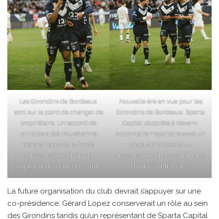
Les Girondins de Bordeaux
Nouvelle ère en vue pour les
sont sur le point de changer de
Girondins de Bordeaux. Sparta
propriétaire. Un accord de
Capital s’apprête à devenir
principe a été trouvé entre
actionnaire majoritaire avec un
Gérard Lopez et le fonds
projet ambitieux et un
d’investissement Sparta
investissement de 20 millions
Capital pour relancer le club.
d’euros sur trois ans.
La future organisation du club devrait s’appuyer sur une
co-présidence. Gérard Lopez conserverait un rôle au sein
des Girondins tandis qu’un représentant de Sparta Capital