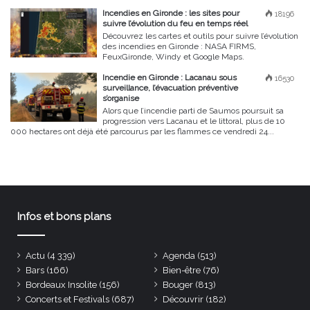
Incendies en Gironde : les sites pour
18196
suivre l’évolution du feu en temps réel
Découvrez les cartes et outils pour suivre l’évolution
des incendies en Gironde : NASA FIRMS,
FeuxGironde, Windy et Google Maps.
Incendie en Gironde : Lacanau sous
16530
surveillance, l’évacuation préventive
s’organise
Alors que l’incendie parti de Saumos poursuit sa
progression vers Lacanau et le littoral, plus de 10
000 hectares ont déjà été parcourus par les flammes ce vendredi 24...
Infos et bons plans
Actu
(4 339)
Agenda
(513)
Bars
(166)
Bien-être
(76)
Bordeaux Insolite
(156)
Bouger
(813)
Concerts et Festivals
(687)
Découvrir
(182)