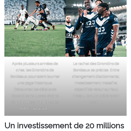
Après plusieurs années de
Le rachat des Girondins de
crise, les Girondins de
Bordeaux se précise. Entre
Bordeaux pourraient tourner
changement d’actionnariat,
une page historique.
investissement massif et
Découvrez les détails de
objectif de retour au haut
l’accord conclu avec Sparta
niveau, le club prépare son
Capital et les ambitions des
avenir.
futurs dirigeants.
Un investissement de 20 millions