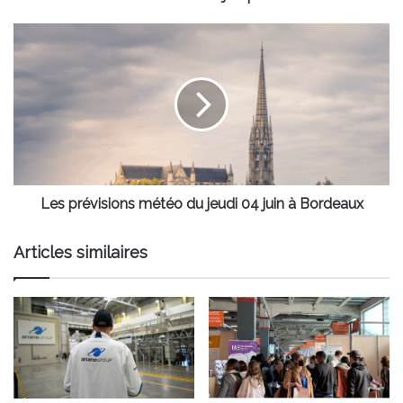
Les
prévisions
météo
du
jeudi
04
juin
à
Bordeaux
Les prévisions météo du jeudi 04 juin à Bordeaux
Articles similaires