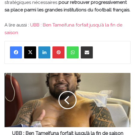
stratégiques nécessaires
pour retrouver progressivement
sa place parmi les grandes institutions du football français.
A lire aussi :
UBB : Ben Tameifuna forfait jusqu’à la fin de
saison
Linkedin
Pinterest
WhatsApp
Partager par email
UBB
:
Ben
Tameifuna
forfait
jusqu’à
la
fin
de
saison
UBB : Ben Tameifuna forfait jusqu’à la fin de saison