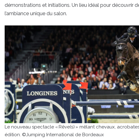
démonstrations et initiations. Un lieu idéal pour découvrir 
l’ambiance unique du salon.
Le nouveau spectacle « Rêve(s) » mêlant chevaux, acrobates
édition. ©Jumping International de Bordeaux