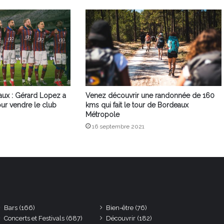
aux : Gérard Lopez a
Venez découvrir une randonnée de 160
ur vendre le club
kms qui fait le tour de Bordeaux
Métropole
16 septembre 2021
Bars
(166)
Bien-être
(76)
Concerts et Festivals
(687)
Découvrir
(182)