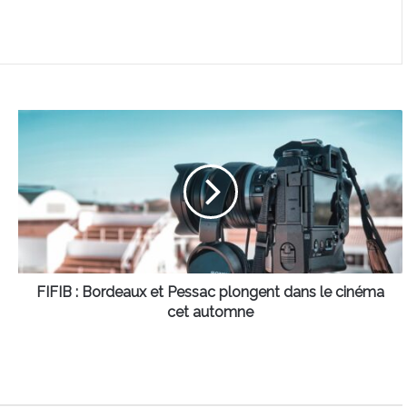
FIFIB
:
Bordeaux
et
Pessac
plongent
dans
le
cinéma
cet
FIFIB : Bordeaux et Pessac plongent dans le cinéma
automne
cet automne