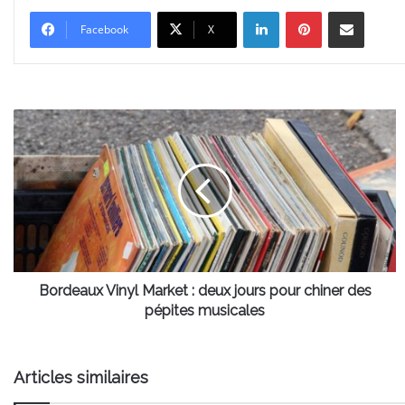
Linkedin
Pinterest
Partager par email
Facebook
X
Bordeaux
Vinyl
Market
:
deux
jours
pour
chiner
des
pépites
Bordeaux Vinyl Market : deux jours pour chiner des
musicales
pépites musicales
Articles similaires