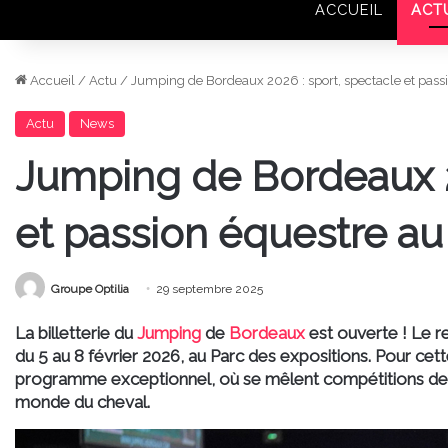
ACCUEIL
ACT
Accueil
/
Actu
/
Jumping de Bordeaux 2026 : sport, spectacle et passi
Actu
News
Jumping de Bordeaux 2
et passion équestre au
Groupe Optilia
29 septembre 2025
La billetterie du
Jumping
de
Bordeaux
est ouverte ! Le 
du
5 au 8 février 2026
, au Parc des expositions. Pour cett
programme exceptionnel, où se mêlent compétitions de h
monde du cheval.