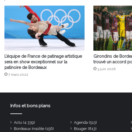
L’équipe de France de patinage artistique
Girondins de Borde
sera en show exceptionnel sur la
trouvé un accord po
patinoire de Bordeaux
3 juin 2026
7 mars 2022
Infos et bons plans
Actu
(4 339)
Agenda
(513)
Bordeaux Insolite
(156)
Bouger
(813)