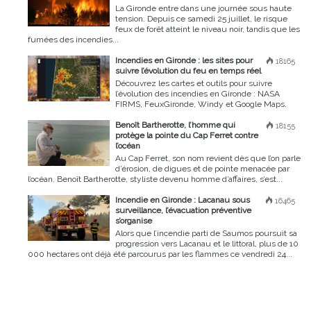
La Gironde entre dans une journée sous haute
tension. Depuis ce samedi 25 juillet, le risque
feux de forêt atteint le niveau noir, tandis que les
fumées des incendies...
Incendies en Gironde : les sites pour
18165
suivre l’évolution du feu en temps réel
Découvrez les cartes et outils pour suivre
l’évolution des incendies en Gironde : NASA
FIRMS, FeuxGironde, Windy et Google Maps.
Benoît Bartherotte, l’homme qui
18155
protège la pointe du Cap Ferret contre
l’océan
Au Cap Ferret, son nom revient dès que l’on parle
d’érosion, de digues et de pointe menacée par
l’océan. Benoît Bartherotte, styliste devenu homme d’affaires, s’est...
Incendie en Gironde : Lacanau sous
16465
surveillance, l’évacuation préventive
s’organise
Alors que l’incendie parti de Saumos poursuit sa
progression vers Lacanau et le littoral, plus de 10
000 hectares ont déjà été parcourus par les flammes ce vendredi 24...