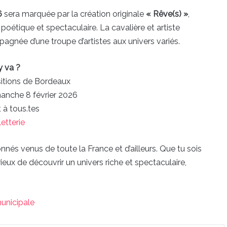
6
sera marquée par la création originale
« Rêve(s) »
,
poétique et spectaculaire. La cavalière et artiste
gnée d’une troupe d’artistes aux univers variés.
y va ?
itions de Bordeaux
manche 8 février 2026
 à tous.tes
letterie
nés venus de toute la France et d’ailleurs. Que tu sois
eux de découvrir un univers riche et spectaculaire,
municipale