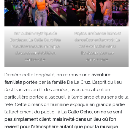
Bar cubain mythique de
Mojitos, ambiance latino et
Bordeaux, La Calle Ocho fête
dancefloor enflammé : La
trois décennies de musique,
Calle Ocho fait vibrer
danse et convivialité en
Bordeaux pour son
centre-ville.
anniversaire.
Derrière cette longévité, on retrouve une
aventure
familiale
portée par la famille De La Cruz. L’esprit du lieu
s’est transmis au fil des années, avec une attention
particulière portée à l’accueil, à l’ambiance et au sens de la
fête. Cette dimension humaine explique en grande partie
l’attachement du public :
à La Calle Ocho, on ne se sent
pas simplement client, mais invité dans un lieu où l’on
revient pour l’atmosphère autant que pour la musique.