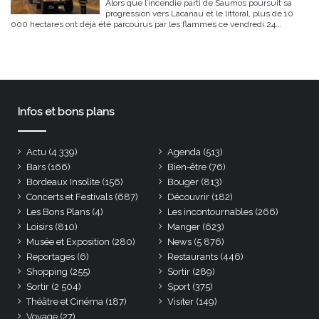
Alors que l’incendie parti de Saumos poursuit sa
progression vers Lacanau et le littoral, plus de 10
000 hectares ont déjà été parcourus par les flammes ce vendredi 24...
Infos et bons plans
Actu
(4 339)
Agenda
(513)
Bars
(166)
Bien-être
(76)
Bordeaux Insolite
(156)
Bouger
(813)
Concerts et Festivals
(687)
Découvrir
(182)
Les Bons Plans
(4)
Les incontournables
(266)
Loisirs
(810)
Manger
(623)
Musée et Exposition
(280)
News
(5 876)
Reportages
(6)
Restaurants
(446)
Shopping
(255)
Sortir
(289)
Sortir
(2 504)
Sport
(375)
Théâtre et Cinéma
(187)
Visiter
(149)
Voyage
(27)