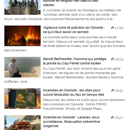
domine le Périgord vert depuis des
siècles
À Jumilhac-le-Grand, en Dordogne, le château de
Jumilhac semble sorti d’un décor de conte. Ses
tours, ses toits d’ardoise, ses lucarnes Renaissance et ses jardins à la...
Vigilance noire et pollution en Gironde :
21788
ce qu’il faut savoir ce samedi
La Gironde entre dans une journée sous haute
tension. Depuis ce samedi 25 juillet, le risque feux
de forêt atteint le niveau noir, tandis que les fumées
des incendies...
Benoît Bartherotte, l’homme qui protège
18255
la pointe du Cap Ferret contre l’océan
Au Cap Ferret, son nom revient dès que l’on parle
d’érosion, de digues et de pointe menacée par
l’océan. Benoît Bartherotte, styliste devenu homme
d’affaires, s’est...
Incendies en Gironde : les sites pour
18192
suivre l’évolution du feu en temps réel
Découvrez les cartes et outils pour suivre l’évolution
des incendies en Gironde : NASA FIRMS,
FeuxGironde, Windy et Google Maps.
Incendie en Gironde : Lacanau sous
16527
surveillance, l’évacuation préventive
s’organise