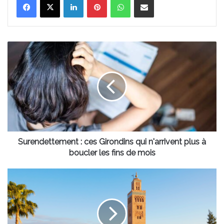
Surendettement
:
ces
Girondins
qui
n'arrivent
plus
à
boucler
les
Surendettement : ces Girondins qui n'arrivent plus à
fins
boucler les fins de mois
de
mois
EasyJet
fait
voyager
Bordeaux
jusqu’au