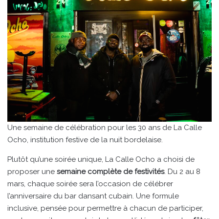
Une semaine de célébration pour les 30 ans de La Calle
Ocho, institution festive de la nuit bordelaise.
Plutôt qu’une soirée unique, La Calle Ocho a choisi de
proposer une
semaine complète de festivités
. Du 2 au 8
mars, chaque soirée sera l’occasion de célébrer
l’anniversaire du bar dansant cubain. Une formule
inclusive, pensée pour permettre à chacun de participer,