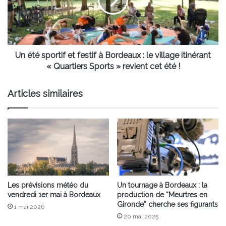
festif
à
Bordeaux
:
le
village
Un été sportif et festif à Bordeaux : le village itinérant
itinérant
« Quartiers Sports » revient cet été !
«
Quartiers
Articles similaires
Sports
»
revient
cet
été
!
Les prévisions météo du
Un tournage à Bordeaux : la
vendredi 1er mai à Bordeaux
production de “Meurtres en
Gironde” cherche ses figurants
1 mai 2026
20 mai 2025