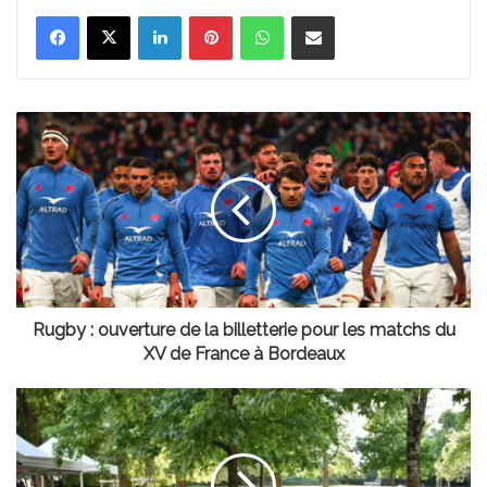
Linkedin
Pinterest
WhatsApp
Partager par email
Rugby
:
ouverture
de
la
billetterie
pour
les
matchs
du
Rugby : ouverture de la billetterie pour les matchs du
XV
XV de France à Bordeaux
de
France
Un
à
été
Bordeaux
sportif
et