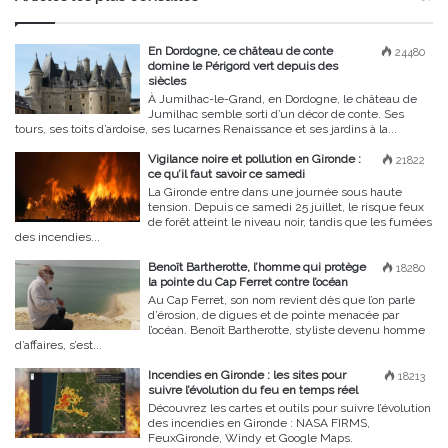
En Dordogne, ce château de conte
24480
domine le Périgord vert depuis des
siècles
À Jumilhac-le-Grand, en Dordogne, le château de
Jumilhac semble sorti d’un décor de conte. Ses
tours, ses toits d’ardoise, ses lucarnes Renaissance et ses jardins à la...
Vigilance noire et pollution en Gironde :
21822
ce qu’il faut savoir ce samedi
La Gironde entre dans une journée sous haute
tension. Depuis ce samedi 25 juillet, le risque feux
de forêt atteint le niveau noir, tandis que les fumées
des incendies...
Benoît Bartherotte, l’homme qui protège
18280
la pointe du Cap Ferret contre l’océan
Au Cap Ferret, son nom revient dès que l’on parle
d’érosion, de digues et de pointe menacée par
l’océan. Benoît Bartherotte, styliste devenu homme
d’affaires, s’est...
Incendies en Gironde : les sites pour
18213
suivre l’évolution du feu en temps réel
Découvrez les cartes et outils pour suivre l’évolution
des incendies en Gironde : NASA FIRMS,
FeuxGironde, Windy et Google Maps.