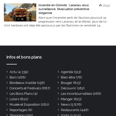
Incendie en Gironde : Lacanau sous
16550
surveillance, l’évacuation préventive
s’organise
Alors que l’incendie parti de Saumos poursuit sa
progression vers Lacanau et le littoral, plus de 10
000 hectares ont déjà été parcourus par les flammes ce vendredi 24...
Infos et bons plans
Actu
(4 339)
Agenda
(513)
Bars
(166)
Bien-être
(76)
Bordeaux Insolite
(156)
Bouger
(813)
Concerts et Festivals
(687)
Découvrir
(182)
Les Bons Plans
(4)
Les incontournables
(266)
Loisirs
(810)
Manger
(623)
Musée et Exposition
(280)
News
(5 876)
Reportages
(6)
Restaurants
(446)
Shopping
(255)
Sortir
(2 504)