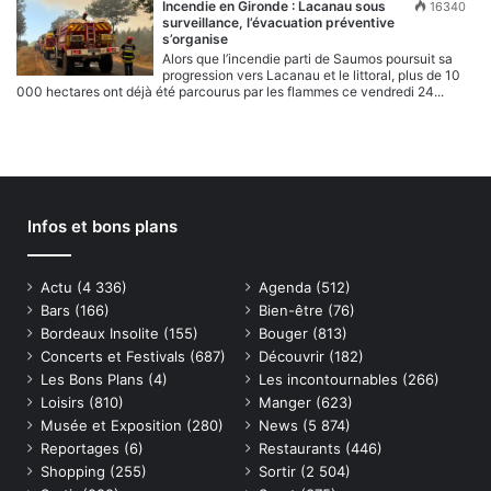
Incendie en Gironde : Lacanau sous
16340
surveillance, l’évacuation préventive
s’organise
Alors que l’incendie parti de Saumos poursuit sa
progression vers Lacanau et le littoral, plus de 10
000 hectares ont déjà été parcourus par les flammes ce vendredi 24...
Infos et bons plans
Actu
(4 336)
Agenda
(512)
Bars
(166)
Bien-être
(76)
Bordeaux Insolite
(155)
Bouger
(813)
Concerts et Festivals
(687)
Découvrir
(182)
Les Bons Plans
(4)
Les incontournables
(266)
Loisirs
(810)
Manger
(623)
Musée et Exposition
(280)
News
(5 874)
Reportages
(6)
Restaurants
(446)
Shopping
(255)
Sortir
(2 504)