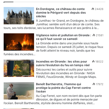
En Dordogne, ce château de conte
24426
domine le Périgord vert depuis des
siècles
À Jumilhac-le-Grand, en Dordogne, le château de
Jumilhac semble sorti d’un décor de conte. Ses
tours, ses toits d’ardoise, ses lucarnes Renaissance et ses jardins à la...
Vigilance noire et pollution en Gironde :
21581
ce qu’il faut savoir ce samedi
La Gironde entre dans une journée sous haute
tension. Depuis ce samedi 25 juillet, le risque feux
de forêt atteint le niveau noir, tandis que les
fumées des incendies...
Incendies en Gironde : les sites pour
18022
suivre l’évolution du feu en temps réel
Découvrez les cartes et outils pour suivre
l’évolution des incendies en Gironde : NASA
FIRMS, FeuxGironde, Windy et Google Maps.
Benoît Bartherotte, l’homme qui
17972
protège la pointe du Cap Ferret contre
l’océan
Au Cap Ferret, son nom revient dès que l’on parle
d’érosion, de digues et de pointe menacée par
l’océan. Benoît Bartherotte, styliste devenu homme d’affaires, s’est...