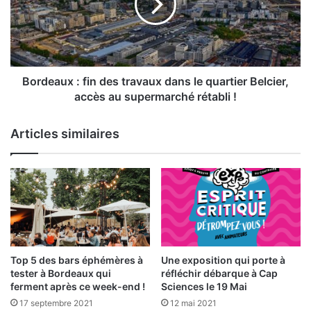
travaux
dans
le
quartier
Belcier,
accès
Bordeaux : fin des travaux dans le quartier Belcier,
au
accès au supermarché rétabli !
supermarché
rétabli
Articles similaires
!
Top 5 des bars éphémères à
Une exposition qui porte à
tester à Bordeaux qui
réfléchir débarque à Cap
ferment après ce week-end !
Sciences le 19 Mai
17 septembre 2021
12 mai 2021