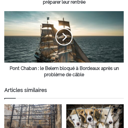
leur
préparer leur rentrée
rentrée
Pont
Chaban
:
le
Belem
bloqué
à
Bordeaux
après
un
Pont Chaban : le Belem bloqué à Bordeaux après un
problème
problème de câble
de
câble
Articles similaires