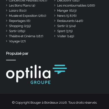
Concerts et Festivals
(687)
Découvrir
(182)
Les Bons Plans
(4)
Les incontournables
(266)
Loisirs
(810)
Manger
(623)
Musée et Exposition
(280)
News
(5 876)
Reportages
(6)
Restaurants
(446)
Shopping
(255)
Sortir
(2 504)
Sortir
(289)
Sport
(375)
Théâtre et Cinéma
(187)
Visiter
(149)
Voyage
(27)
Propulsé par
© Copyright Bouger à Bordeaux 2026. Tous droits réservés.