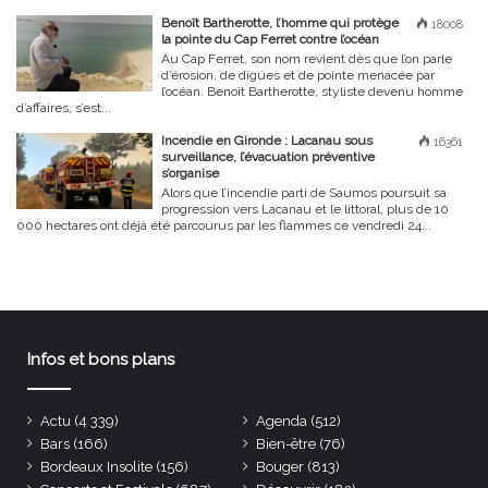
Benoît Bartherotte, l’homme qui protège
18008
la pointe du Cap Ferret contre l’océan
Au Cap Ferret, son nom revient dès que l’on parle
d’érosion, de digues et de pointe menacée par
l’océan. Benoît Bartherotte, styliste devenu homme
d’affaires, s’est...
Incendie en Gironde : Lacanau sous
16361
surveillance, l’évacuation préventive
s’organise
Alors que l’incendie parti de Saumos poursuit sa
progression vers Lacanau et le littoral, plus de 10
000 hectares ont déjà été parcourus par les flammes ce vendredi 24...
Infos et bons plans
Actu
(4 339)
Agenda
(512)
Bars
(166)
Bien-être
(76)
Bordeaux Insolite
(156)
Bouger
(813)