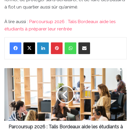
à flot un quartier aussi sûr qu’animé.
À lire aussi :
Parcoursup 2026 : Talis Bordeaux aide les
étudiants à préparer leur rentrée
Linkedin
Pinterest
WhatsApp
Partager par email
Parcoursup
2026
:
Talis
Bordeaux
aide
les
étudiants
à
préparer
Parcoursup 2026 : Talis Bordeaux aide les étudiants à