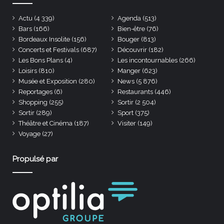
Actu
(4 339)
Agenda
(513)
Bars
(166)
Bien-être
(76)
Bordeaux Insolite
(156)
Bouger
(813)
Concerts et Festivals
(687)
Découvrir
(182)
Les Bons Plans
(4)
Les incontournables
(266)
Loisirs
(810)
Manger
(623)
Musée et Exposition
(280)
News
(5 876)
Reportages
(6)
Restaurants
(446)
Shopping
(255)
Sortir
(2 504)
Sortir
(289)
Sport
(375)
Théâtre et Cinéma
(187)
Visiter
(149)
Voyage
(27)
Propulsé par