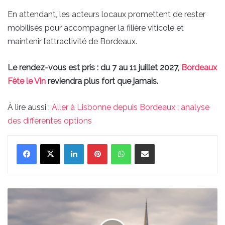
En attendant, les acteurs locaux promettent de rester
mobilisés pour accompagner la filière viticole et
maintenir l’attractivité de Bordeaux.
Le rendez-vous est pris : du 7 au 11 juillet 2027,
Bordeaux
Fête le Vin
reviendra plus fort que jamais.
À lire aussi :
Aller à Lisbonne depuis Bordeaux : analyse
des différentes options
Linkedin
Pinterest
WhatsApp
Partager par email
Les
prévisions
météo
du