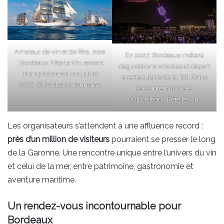
Amateur de vin et de fête, note
En 2027, Bordeaux mêlera
: Bordeaux Fête le Vin revient
dégustations viticoles et départ
triomphalement en juillet
spectaculaire de la Tall Ships
2027. ©Bordeaux Tourisme
Race internationale.
©Bordeaux Fête le Vin
Les organisateurs s’attendent à une affluence record :
près d’un million de visiteurs
pourraient se presser le long
de la Garonne. Une rencontre unique entre l’univers du vin
et celui de la mer, entre patrimoine, gastronomie et
aventure maritime.
Un rendez-vous incontournable pour
Bordeaux