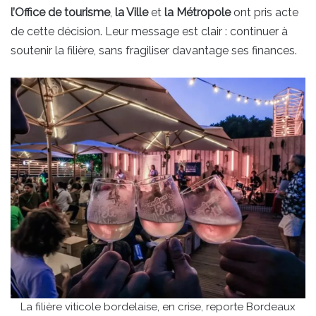
l’Office de tourisme
,
la Ville
et
la Métropole
ont pris acte
de cette décision. Leur message est clair : continuer à
soutenir la filière, sans fragiliser davantage ses finances.
La filière viticole bordelaise, en crise, reporte Bordeaux