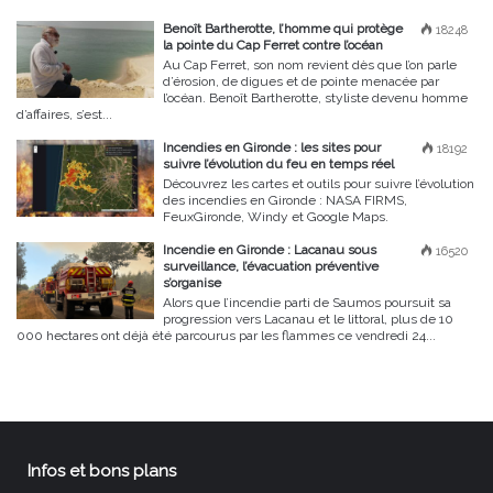
Benoît Bartherotte, l’homme qui protège
18248
la pointe du Cap Ferret contre l’océan
Au Cap Ferret, son nom revient dès que l’on parle
d’érosion, de digues et de pointe menacée par
l’océan. Benoît Bartherotte, styliste devenu homme
d’affaires, s’est...
Incendies en Gironde : les sites pour
18192
suivre l’évolution du feu en temps réel
Découvrez les cartes et outils pour suivre l’évolution
des incendies en Gironde : NASA FIRMS,
FeuxGironde, Windy et Google Maps.
Incendie en Gironde : Lacanau sous
16520
surveillance, l’évacuation préventive
s’organise
Alors que l’incendie parti de Saumos poursuit sa
progression vers Lacanau et le littoral, plus de 10
000 hectares ont déjà été parcourus par les flammes ce vendredi 24...
Infos et bons plans