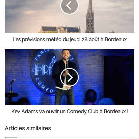
jeudi
28
août
à
Bordeaux
Les prévisions météo du jeudi 28 août à Bordeaux
Kev
Adams
va
ouvrir
un
Comedy
Club
à
Bordeaux
!
Kev Adams va ouvrir un Comedy Club à Bordeaux !
Articles similaires