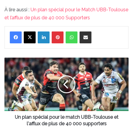
À lire aussi :
Un plan spécial pour le Match UBB-Toulouse
et l’afflux de plus de 40 000 Supporters
Linkedin
Pinterest
WhatsApp
Partager par email
Un
plan
spécial
pour
le
match
UBB-
Toulouse
et
l'afflux
Un plan spécial pour le match UBB-Toulouse et
de
l'afflux de plus de 40 000 supporters
plus