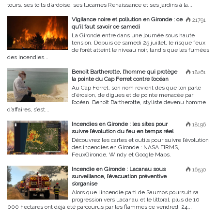
tours, ses toits d’ardoise, ses lucarnes Renaissance et ses jardins à la...
Vigilance noire et pollution en Gironde : ce
21791
qu’il faut savoir ce samedi
La Gironde entre dans une journée sous haute
tension. Depuis ce samedi 25 juillet, le risque feux
de forêt atteint le niveau noir, tandis que les fumées
des incendies...
Benoît Bartherotte, l’homme qui protège
18261
la pointe du Cap Ferret contre l’océan
Au Cap Ferret, son nom revient dès que l’on parle
d’érosion, de digues et de pointe menacée par
l’océan. Benoît Bartherotte, styliste devenu homme
d’affaires, s’est...
Incendies en Gironde : les sites pour
18196
suivre l’évolution du feu en temps réel
Découvrez les cartes et outils pour suivre l’évolution
des incendies en Gironde : NASA FIRMS,
FeuxGironde, Windy et Google Maps.
Incendie en Gironde : Lacanau sous
16530
surveillance, l’évacuation préventive
s’organise
Alors que l’incendie parti de Saumos poursuit sa
progression vers Lacanau et le littoral, plus de 10
000 hectares ont déjà été parcourus par les flammes ce vendredi 24...