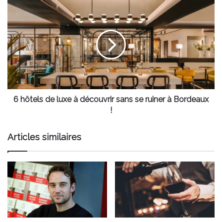
de
6
40
hôtels
000
de
supporters
luxe
à
découvrir
sans
se
ruiner
à
6 hôtels de luxe à découvrir sans se ruiner à Bordeaux
Bordeaux
!
!
Articles similaires