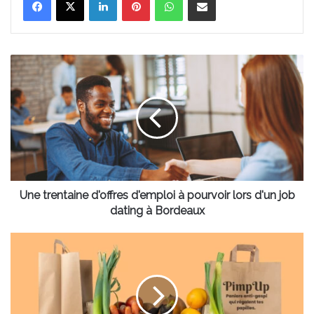
Une
trentaine
d'offres
d'emploi
à
pourvoir
lors
d'un
job
dating
Une trentaine d'offres d'emploi à pourvoir lors d'un job
à
dating à Bordeaux
Bordeaux
Une
solution
anti-
gaspillage
alimentaire
arrive