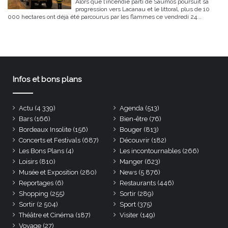
Alors que l’incendie parti de Saumos poursuit sa
progression vers Lacanau et le littoral, plus de 10
000 hectares ont déjà été parcourus par les flammes ce vendredi 24...
Infos et bons plans
Actu
(4 339)
Agenda
(513)
Bars
(166)
Bien-être
(76)
Bordeaux Insolite
(156)
Bouger
(813)
Concerts et Festivals
(687)
Découvrir
(182)
Les Bons Plans
(4)
Les incontournables
(266)
Loisirs
(810)
Manger
(623)
Musée et Exposition
(280)
News
(5 876)
Reportages
(6)
Restaurants
(446)
Shopping
(255)
Sortir
(289)
Sortir
(2 504)
Sport
(375)
Théâtre et Cinéma
(187)
Visiter
(149)
Voyage
(27)