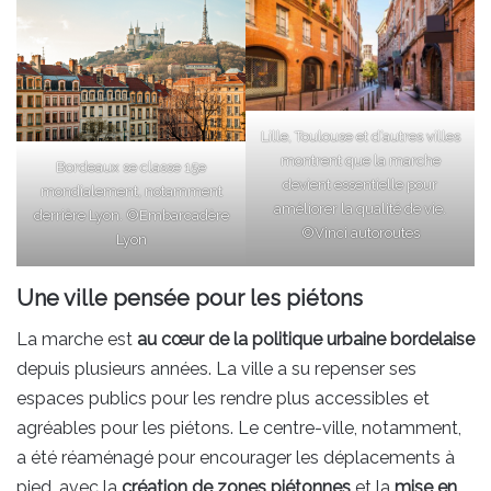
Lille, Toulouse et d’autres villes
montrent que la marche
Bordeaux se classe 15e
devient essentielle pour
mondialement, notamment
améliorer la qualité de vie.
derrière Lyon. ©Embarcadère
©Vinci autoroutes
Lyon
Une ville pensée pour les piétons
La marche est
au cœur de la politique urbaine bordelaise
depuis plusieurs années. La ville a su repenser ses
espaces publics pour les rendre plus accessibles et
agréables pour les piétons. Le centre-ville, notamment,
a été réaménagé pour encourager les déplacements à
pied, avec la
création de zones piétonnes
et la
mise en