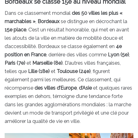
Bordeaux se classe 15e au niveau mondial
Dans ce classement mondial
des 50 villes les plus «
marchables »
,
Bordeaux
se distingue en décrochant la
15e place
. C’est un résultat honorable, qui met en avant
les atouts de la ville en matière de mobilité douce et
d’accessibilité. Bordeaux se classe également en
4e
position en France
, derrière des villes comme
Lyon (5e)
,
Paris (7e)
et
Marseille (8e)
. D’autres villes françaises,
telles que
Lille (18e)
et
Toulouse (24e)
, figurent
également parmi les meilleures. Ce classement, qui
récompense
des villes d’Europe
,
d’Asie
et quelques rares
exemples en dehors, témoigne d’une tendance forte
dans les grandes agglomérations mondiales : la marche
devient un mode de transport privilégié et une clé pour
améliorer la qualité de vie en ville.