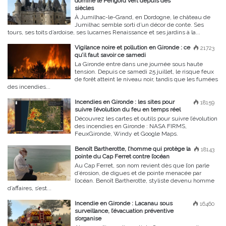
domine le Périgord vert depuis des
siècles
À Jumilhac-le-Grand, en Dordogne, le château de
Jumilhac semble sorti d’un décor de conte. Ses
tours, ses toits d’ardoise, ses lucarnes Renaissance et ses jardins à la...
Vigilance noire et pollution en Gironde : ce
21723
qu’il faut savoir ce samedi
La Gironde entre dans une journée sous haute
tension. Depuis ce samedi 25 juillet, le risque feux
de forêt atteint le niveau noir, tandis que les fumées
des incendies...
Incendies en Gironde : les sites pour
18159
suivre l’évolution du feu en temps réel
Découvrez les cartes et outils pour suivre l’évolution
des incendies en Gironde : NASA FIRMS,
FeuxGironde, Windy et Google Maps.
Benoît Bartherotte, l’homme qui protège la
18143
pointe du Cap Ferret contre l’océan
Au Cap Ferret, son nom revient dès que l’on parle
d’érosion, de digues et de pointe menacée par
l’océan. Benoît Bartherotte, styliste devenu homme
d’affaires, s’est...
Incendie en Gironde : Lacanau sous
16460
surveillance, l’évacuation préventive
s’organise