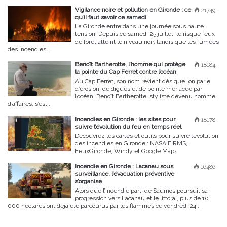
Vigilance noire et pollution en Gironde : ce
21749
qu’il faut savoir ce samedi
La Gironde entre dans une journée sous haute
tension. Depuis ce samedi 25 juillet, le risque feux
de forêt atteint le niveau noir, tandis que les fumées
des incendies...
Benoît Bartherotte, l’homme qui protège
18184
la pointe du Cap Ferret contre l’océan
Au Cap Ferret, son nom revient dès que l’on parle
d’érosion, de digues et de pointe menacée par
l’océan. Benoît Bartherotte, styliste devenu homme
d’affaires, s’est...
Incendies en Gironde : les sites pour
18178
suivre l’évolution du feu en temps réel
Découvrez les cartes et outils pour suivre l’évolution
des incendies en Gironde : NASA FIRMS,
FeuxGironde, Windy et Google Maps.
Incendie en Gironde : Lacanau sous
16486
surveillance, l’évacuation préventive
s’organise
Alors que l’incendie parti de Saumos poursuit sa
progression vers Lacanau et le littoral, plus de 10
000 hectares ont déjà été parcourus par les flammes ce vendredi 24...