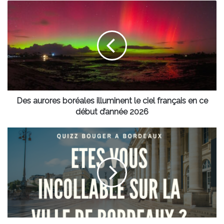
Des
aurores
boréales
illuminent
le
ciel
français
en
ce
début
Des aurores boréales illuminent le ciel français en ce
d’année
début d’année 2026
2026
Quizz
:
connais
tu
vraiment
la
ville
de
Bordeaux