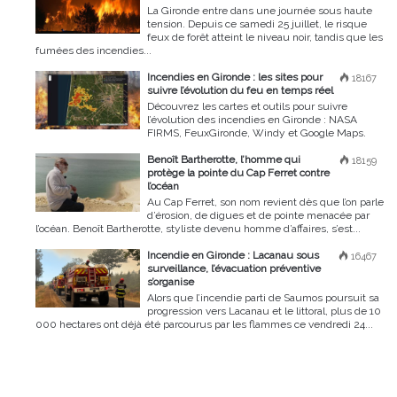
La Gironde entre dans une journée sous haute
tension. Depuis ce samedi 25 juillet, le risque
feux de forêt atteint le niveau noir, tandis que les
fumées des incendies...
Incendies en Gironde : les sites pour
18167
suivre l’évolution du feu en temps réel
Découvrez les cartes et outils pour suivre
l’évolution des incendies en Gironde : NASA
FIRMS, FeuxGironde, Windy et Google Maps.
Benoît Bartherotte, l’homme qui
18159
protège la pointe du Cap Ferret contre
l’océan
Au Cap Ferret, son nom revient dès que l’on parle
d’érosion, de digues et de pointe menacée par
l’océan. Benoît Bartherotte, styliste devenu homme d’affaires, s’est...
Incendie en Gironde : Lacanau sous
16467
surveillance, l’évacuation préventive
s’organise
Alors que l’incendie parti de Saumos poursuit sa
progression vers Lacanau et le littoral, plus de 10
000 hectares ont déjà été parcourus par les flammes ce vendredi 24...