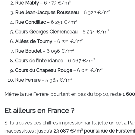
Rue Mably
– 6 473 €/m²
Rue Jean-Jacques Rousseau
– 6 322 €/m²
Rue Condillac
– 6 251 €/m²
Cours Georges Clemenceau
– 6 234 €/m²
Allées de Tourny
– 6 221 €/m²
Rue Boudet
– 6 096 €/m²
Cours de l’Intendance
– 6 067 €/m²
Cours du Chapeau Rouge
– 6 021 €/m²
Rue Ferrère
– 5 985 €/m²
Même la rue Ferrère, pourtant en bas du top 10, reste
1 600
Et ailleurs en France ?
Si tu trouves ces chiffres impressionnants, jette un œil à P
inaccessibles : jusqu’à
23 087 €/m² pour la rue de Furstem