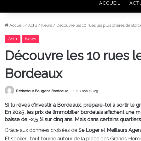
ACCUEIL
ACT
Accueil
/
Actu
/
News
/
Découvre les 10 rues les plus chères de Bor
Actu
News
Découvre les 10 rues l
Bordeaux
Rédacteur Bouger à Bordeaux
20 mai 2025
Si tu rêves d’investir à Bordeaux, prépare-toi à sortir le gr
En 2025, les prix de l’immobilier bordelais affichent un
baisse de -2,5 % sur cinq ans. Mais dans certains quartiers 
Grâce aux données croisées de
Se Loger
et
Meilleurs Agen
Et spoiler : tout tourne autour de la place des Grands Ho