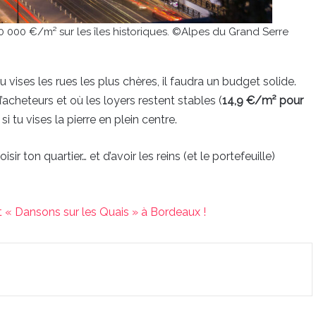
 70 000 €/m² sur les îles historiques. ©Alpes du Grand Serre
tu vises les rues les plus chères, il faudra un budget solide.
d’acheteurs et où les loyers restent stables (
14,9 €/m² pour
si tu vises la pierre en plein centre.
ir ton quartier… et d’avoir les reins (et le portefeuille)
nt « Dansons sur les Quais » à Bordeaux !