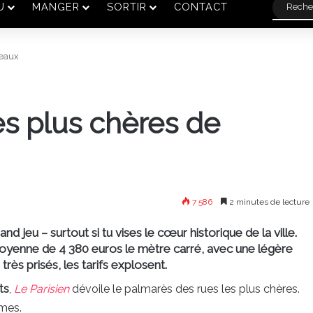
U
MANGER
SORTIR
CONTACT
deaux
es plus chères de
7 586
2 minutes de lecture
and jeu – surtout si tu vises le cœur historique de la ville.
e moyenne de 4 380 euros le mètre carré, avec une légère
très prisés, les tarifs explosent.
ts
,
Le Parisien
dévoile le palmarès des rues les plus chères.
mmes.