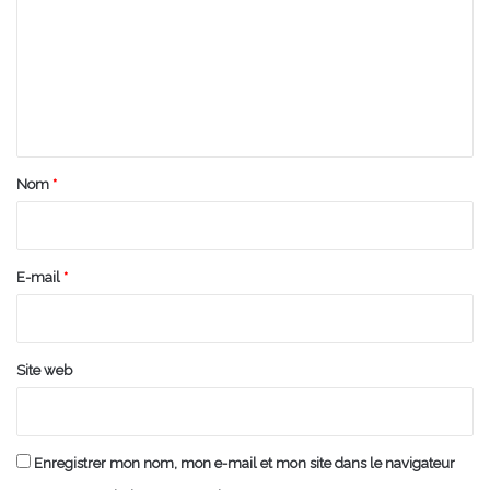
m
m
e
n
t
a
Nom
*
i
r
e
E-mail
*
*
Site web
Enregistrer mon nom, mon e-mail et mon site dans le navigateur