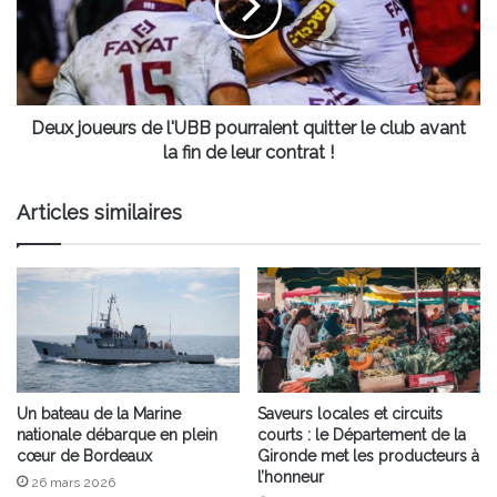
pourraient
quitter
le
club
avant
la
Deux joueurs de l'UBB pourraient quitter le club avant
fin
la fin de leur contrat !
de
leur
Articles similaires
contrat
!
Un bateau de la Marine
Saveurs locales et circuits
nationale débarque en plein
courts : le Département de la
cœur de Bordeaux
Gironde met les producteurs à
l’honneur
26 mars 2026