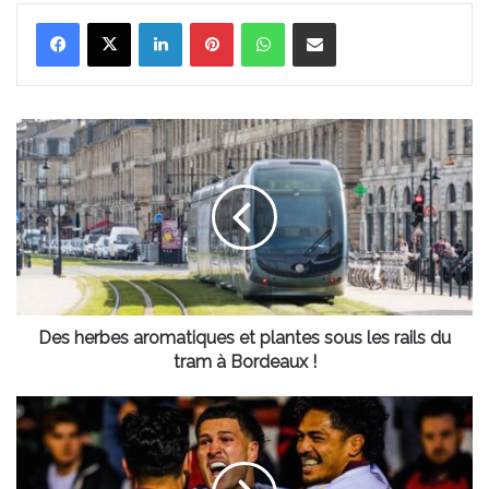
Linkedin
Pinterest
WhatsApp
Partager par email
Des
herbes
aromatiques
et
plantes
sous
les
rails
du
tram
Des herbes aromatiques et plantes sous les rails du
à
tram à Bordeaux !
Bordeaux
!
Deux
joueurs
de
l'UBB