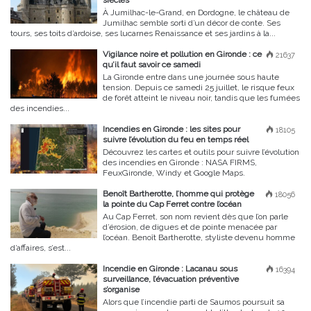
siècles
À Jumilhac-le-Grand, en Dordogne, le château de
Jumilhac semble sorti d’un décor de conte. Ses
tours, ses toits d’ardoise, ses lucarnes Renaissance et ses jardins à la...
Vigilance noire et pollution en Gironde : ce
21637
qu’il faut savoir ce samedi
La Gironde entre dans une journée sous haute
tension. Depuis ce samedi 25 juillet, le risque feux
de forêt atteint le niveau noir, tandis que les fumées
des incendies...
Incendies en Gironde : les sites pour
18105
suivre l’évolution du feu en temps réel
Découvrez les cartes et outils pour suivre l’évolution
des incendies en Gironde : NASA FIRMS,
FeuxGironde, Windy et Google Maps.
Benoît Bartherotte, l’homme qui protège
18056
la pointe du Cap Ferret contre l’océan
Au Cap Ferret, son nom revient dès que l’on parle
d’érosion, de digues et de pointe menacée par
l’océan. Benoît Bartherotte, styliste devenu homme
d’affaires, s’est...
Incendie en Gironde : Lacanau sous
16394
surveillance, l’évacuation préventive
s’organise
Alors que l’incendie parti de Saumos poursuit sa