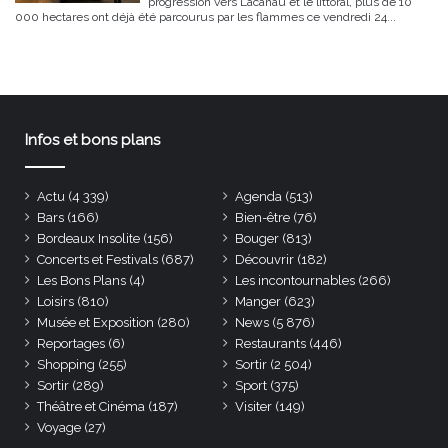
progression vers Lacanau et le littoral, plus de 10
000 hectares ont déjà été parcourus par les flammes ce vendredi 24...
Infos et bons plans
Actu
(4 339)
Agenda
(513)
Bars
(166)
Bien-être
(76)
Bordeaux Insolite
(156)
Bouger
(813)
Concerts et Festivals
(687)
Découvrir
(182)
Les Bons Plans
(4)
Les incontournables
(266)
Loisirs
(810)
Manger
(623)
Musée et Exposition
(280)
News
(5 876)
Reportages
(6)
Restaurants
(446)
Shopping
(255)
Sortir
(2 504)
Sortir
(289)
Sport
(375)
Théâtre et Cinéma
(187)
Visiter
(149)
Voyage
(27)