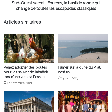
change
Sud-Ouest secret : Fourcès, la bastide ronde qui
de
change de toutes les escapades classiques
toutes
les
Articles similaires
escapades
classiques
Venez adopter des poules
Fumer sur la dune du Pilat,
pour les sauver de l’abattoir
c’est fini !
lors d’une vente à Pessac
13 août 2025
25 novembre 2021