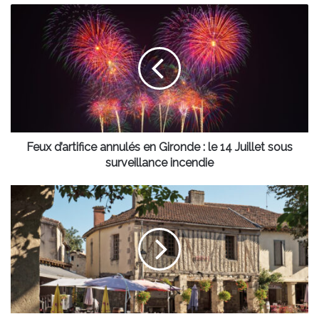
Feux
d’artifice
annulés
en
Gironde
:
le
14
Juillet
sous
Feux d’artifice annulés en Gironde : le 14 Juillet sous
surveillance
surveillance incendie
incendie
Sud-
Ouest
secret
:
Fourcès,
la
bastide
ronde
qui