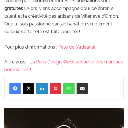
N’oublie pas : l’
entrée
et toutes les
animations
sont
gratuites
! Alors, viens accompagné pour célébrer le
talent et la créativité des artisans de Villenave d’Ornon.
Que tu sois passionné par l’artisanat ou simplement
curieux, cette fête est faite pour toi !
Pour plus d’informations :
Fête de l’Artisanat
À lire aussi :
La Paris Design Week accueille des marques
bordelaises !
Linkedin
Pinterest
WhatsApp
Partager par email
Des
soirées
à