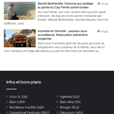
Benoît Bartherotte, l’homme qui protège
18140
la pointe du Cap Ferret contre l’océan
Au Cap Ferret, son nom revient dès que l’on parle
d’érosion, de digues et de pointe menacée par
l’océan. Benoît Bartherotte, styliste devenu homme
d’affaires, s’est...
Incendie en Gironde : Lacanau sous
16459
surveillance, l’évacuation préventive
s’organise
Alors que l’incendie parti de Saumos poursuit sa
progression vers Lacanau et le littoral, plus de 10
000 hectares ont déjà été parcourus par les flammes ce vendredi 24...
Infos et bons plans
Actu
(4 339)
Agenda
(513)
Bars
(166)
Bien-être
(76)
Bordeaux Insolite
(156)
Bouger
(813)
Concerts et Festivals
(687)
Découvrir
(182)