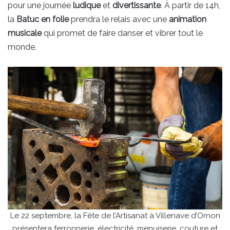
pour une journée
ludique
et
divertissante
. À partir de 14h,
la
Batuc en folie
prendra le relais avec une
animation
musicale
qui promet de faire danser et vibrer tout le
monde.
Le 22 septembre, la Fête de l’Artisanat à Villenave d’Ornon
présentera ferronnerie, électricité, menuiserie, couture et