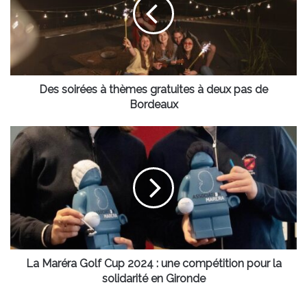
thèmes
gratuites
à
deux
pas
de
Bordeaux
Des soirées à thèmes gratuites à deux pas de
Bordeaux
La
Maréra
Golf
Cup
2024
:
une
compétition
pour
la
La Maréra Golf Cup 2024 : une compétition pour la
solidarité
solidarité en Gironde
en
Gironde