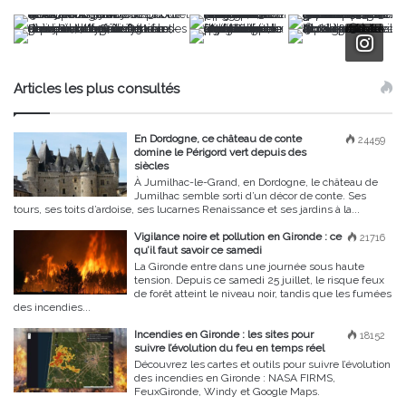
Articles les plus consultés
En Dordogne, ce château de conte
24459
domine le Périgord vert depuis des
siècles
À Jumilhac-le-Grand, en Dordogne, le château de
Jumilhac semble sorti d’un décor de conte. Ses
tours, ses toits d’ardoise, ses lucarnes Renaissance et ses jardins à la...
Vigilance noire et pollution en Gironde : ce
21716
qu’il faut savoir ce samedi
La Gironde entre dans une journée sous haute
tension. Depuis ce samedi 25 juillet, le risque feux
de forêt atteint le niveau noir, tandis que les fumées
des incendies...
Incendies en Gironde : les sites pour
18152
suivre l’évolution du feu en temps réel
Découvrez les cartes et outils pour suivre l’évolution
des incendies en Gironde : NASA FIRMS,
FeuxGironde, Windy et Google Maps.