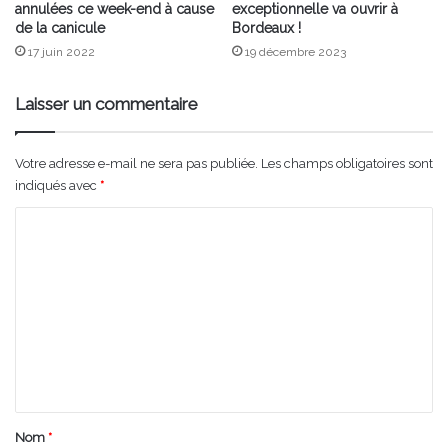
annulées ce week-end à cause
exceptionnelle va ouvrir à
de la canicule
Bordeaux !
17 juin 2022
19 décembre 2023
Laisser un commentaire
Votre adresse e-mail ne sera pas publiée.
Les champs obligatoires sont
indiqués avec
*
C
o
m
m
e
n
t
a
Nom
*