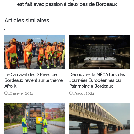
fait
est fait avec passion à deux pas de Bordeaux
avec
passion
Articles similaires
à
deux
pas
de
Bordeaux
Le Carnaval des 2 Rives de
Découvrez la MÉCA lors des
Bordeaux revient sur le thème
Journées Européennes du
Afro K
Patrimoine à Bordeaux
10 janvier 2024
19 août 2024