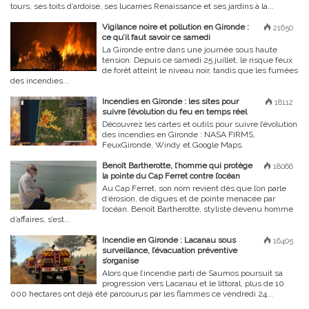
tours, ses toits d’ardoise, ses lucarnes Renaissance et ses jardins à la...
Vigilance noire et pollution en Gironde :
21650
ce qu’il faut savoir ce samedi
La Gironde entre dans une journée sous haute
tension. Depuis ce samedi 25 juillet, le risque feux
de forêt atteint le niveau noir, tandis que les fumées
des incendies...
Incendies en Gironde : les sites pour
18112
suivre l’évolution du feu en temps réel
Découvrez les cartes et outils pour suivre l’évolution
des incendies en Gironde : NASA FIRMS,
FeuxGironde, Windy et Google Maps.
Benoît Bartherotte, l’homme qui protège
18066
la pointe du Cap Ferret contre l’océan
Au Cap Ferret, son nom revient dès que l’on parle
d’érosion, de digues et de pointe menacée par
l’océan. Benoît Bartherotte, styliste devenu homme
d’affaires, s’est...
Incendie en Gironde : Lacanau sous
16405
surveillance, l’évacuation préventive
s’organise
Alors que l’incendie parti de Saumos poursuit sa
progression vers Lacanau et le littoral, plus de 10
000 hectares ont déjà été parcourus par les flammes ce vendredi 24...