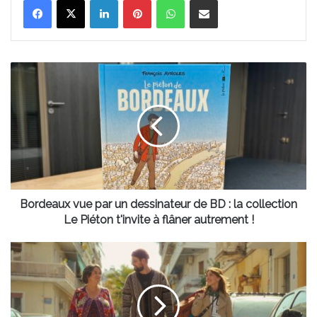
Bordeaux
vue
par
un
dessinateur
de
BD
:
la
collection
Bordeaux vue par un dessinateur de BD : la collection
Le
Le Piéton t'invite à flâner autrement !
Piéton
t'invite
“Tout
à
va
flâner
super”
autrement
:
!
le