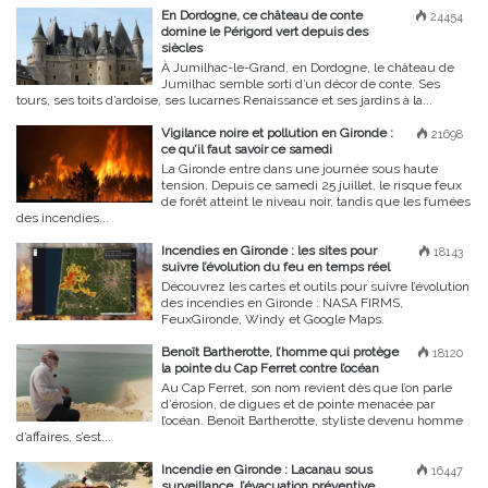
En Dordogne, ce château de conte
24454
domine le Périgord vert depuis des
siècles
À Jumilhac-le-Grand, en Dordogne, le château de
Jumilhac semble sorti d’un décor de conte. Ses
tours, ses toits d’ardoise, ses lucarnes Renaissance et ses jardins à la...
Vigilance noire et pollution en Gironde :
21698
ce qu’il faut savoir ce samedi
La Gironde entre dans une journée sous haute
tension. Depuis ce samedi 25 juillet, le risque feux
de forêt atteint le niveau noir, tandis que les fumées
des incendies...
Incendies en Gironde : les sites pour
18143
suivre l’évolution du feu en temps réel
Découvrez les cartes et outils pour suivre l’évolution
des incendies en Gironde : NASA FIRMS,
FeuxGironde, Windy et Google Maps.
Benoît Bartherotte, l’homme qui protège
18120
la pointe du Cap Ferret contre l’océan
Au Cap Ferret, son nom revient dès que l’on parle
d’érosion, de digues et de pointe menacée par
l’océan. Benoît Bartherotte, styliste devenu homme
d’affaires, s’est...
Incendie en Gironde : Lacanau sous
16447
surveillance, l’évacuation préventive