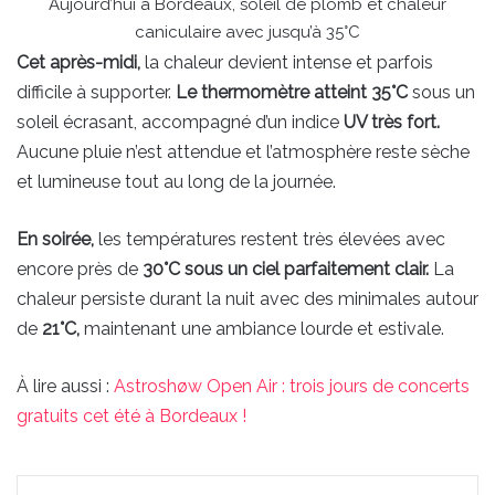
Aujourd’hui à Bordeaux, soleil de plomb et chaleur
caniculaire avec jusqu’à 35°C
Cet après-midi,
la chaleur devient intense et parfois
difficile à supporter.
Le thermomètre atteint 35°C
sous un
soleil écrasant, accompagné d’un indice
UV très fort.
Aucune pluie n’est attendue et l’atmosphère reste sèche
et lumineuse tout au long de la journée.
En soirée,
les températures restent très élevées avec
encore près de
30°C sous un ciel parfaitement clair.
La
chaleur persiste durant la nuit avec des minimales autour
de
21°C,
maintenant une ambiance lourde et estivale.
À lire aussi :
Astroshøw Open Air : trois jours de concerts
gratuits cet été à Bordeaux !
Linkedin
Pinterest
WhatsApp
Partager par email