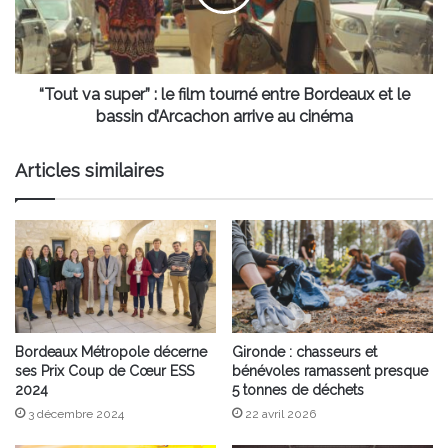
film
tourné
entre
Bordeaux
et
“Tout va super” : le film tourné entre Bordeaux et le
le
bassin d’Arcachon arrive au cinéma
bassin
d’Arcachon
Articles similaires
arrive
au
cinéma
Bordeaux Métropole décerne
Gironde : chasseurs et
ses Prix Coup de Cœur ESS
bénévoles ramassent presque
2024
5 tonnes de déchets
3 décembre 2024
22 avril 2026