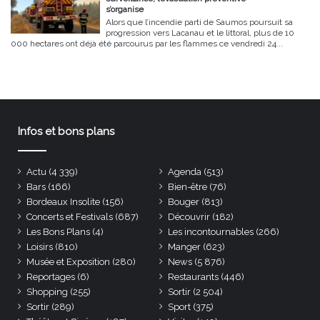
s’organise
Alors que l’incendie parti de Saumos poursuit sa
progression vers Lacanau et le littoral, plus de 10
000 hectares ont déjà été parcourus par les flammes ce vendredi 24...
Infos et bons plans
Actu
(4 339)
Agenda
(513)
Bars
(166)
Bien-être
(76)
Bordeaux Insolite
(156)
Bouger
(813)
Concerts et Festivals
(687)
Découvrir
(182)
Les Bons Plans
(4)
Les incontournables
(266)
Loisirs
(810)
Manger
(623)
Musée et Exposition
(280)
News
(5 876)
Reportages
(6)
Restaurants
(446)
Shopping
(255)
Sortir
(2 504)
Sortir
(289)
Sport
(375)