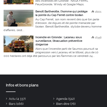
des incendies en Gironde : NASA FIRMS,
FeuxGironde, Windy et Google Maps.
Benoît Bartherotte, l’homme qui protège
18001
la pointe du Cap Ferret contre l’océan
Au Cap Ferret, son nom revient dès que l’on parle
d’érosion, de digues et de pointe menacée par
l’océan. Benoît Bartherotte, styliste devenu homme
d’affaires, s’est...
Incendie en Gironde : Lacanau sous
16356
surveillance, l’évacuation préventive
s’organise
Alors que l’incendie parti de Saumos poursuit sa
progression vers Lacanau et le littoral, plus de 10
000 hectares ont déjà été parcourus par les flammes ce vendredi 24...
Infos et bons plans
Actu
(4 337)
Agenda
(512)
Bars
(166)
Bien-être
(76)