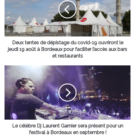
dépistage
du
covid-
19
ouvriront
le
jeudi
Deux tentes de dépistage du covid-19 ouvriront le
19
jeudi 19 août à Bordeaux pour faciliter l’accès aux bars
août
et restaurants
à
Bordeaux
Le
pour
célèbre
faciliter
Dj
l’accès
Laurent
aux
Garnier
bars
sera
et
présent
restaurants
pour
un
festival
Le célèbre Dj Laurent Garnier sera présent pour un
à
festival à Bordeaux en septembre !