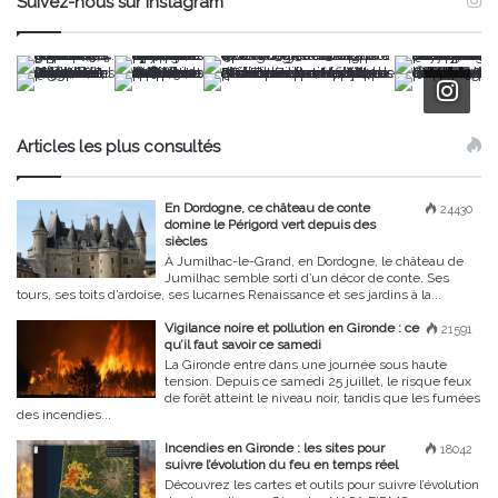
Suivez-nous sur Instagram
Articles les plus consultés
En Dordogne, ce château de conte
24430
domine le Périgord vert depuis des
siècles
À Jumilhac-le-Grand, en Dordogne, le château de
Jumilhac semble sorti d’un décor de conte. Ses
tours, ses toits d’ardoise, ses lucarnes Renaissance et ses jardins à la...
Vigilance noire et pollution en Gironde : ce
21591
qu’il faut savoir ce samedi
La Gironde entre dans une journée sous haute
tension. Depuis ce samedi 25 juillet, le risque feux
de forêt atteint le niveau noir, tandis que les fumées
des incendies...
Incendies en Gironde : les sites pour
18042
suivre l’évolution du feu en temps réel
Découvrez les cartes et outils pour suivre l’évolution