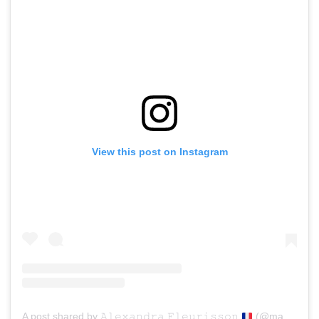
View this post on Instagram
A post shared by 𝙰𝚕𝚎𝚡𝚊𝚗𝚍𝚛𝚊 𝙵𝚕𝚎𝚞𝚛𝚒𝚜𝚜𝚘𝚗
(@mademoisellemodeuse)