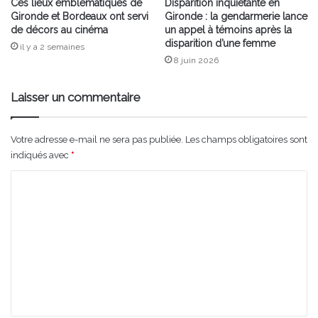
Ces lieux emblématiques de
Disparition inquiétante en
Gironde et Bordeaux ont servi
Gironde : la gendarmerie lance
de décors au cinéma
un appel à témoins après la
disparition d’une femme
il y a 2 semaines
8 juin 2026
Laisser un commentaire
Votre adresse e-mail ne sera pas publiée.
Les champs obligatoires sont
indiqués avec
*
C
o
m
m
e
n
t