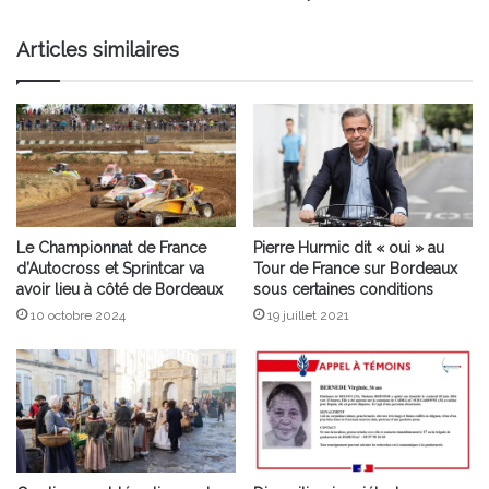
Bordeaux
en
Articles similaires
septembre
!
Le Championnat de France
Pierre Hurmic dit « oui » au
d’Autocross et Sprintcar va
Tour de France sur Bordeaux
avoir lieu à côté de Bordeaux
sous certaines conditions
10 octobre 2024
19 juillet 2021