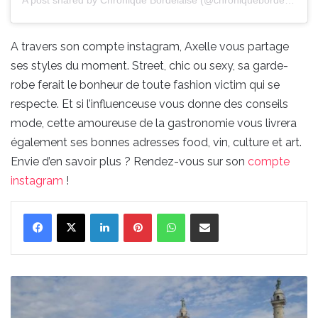
A post shared by Chronique Bordelaise (@chroniquebordelaise)
A travers son compte instagram, Axelle vous partage
ses styles du moment. Street, chic ou sexy, sa garde-
robe ferait le bonheur de toute fashion victim qui se
respecte. Et si l’influenceuse vous donne des conseils
mode, cette amoureuse de la gastronomie vous livrera
également ses bonnes adresses food, vin, culture et art.
Envie d’en savoir plus ? Rendez-vous sur son
compte
instagram
!
Linkedin
Pinterest
WhatsApp
Partager par email
Deux
tentes
de