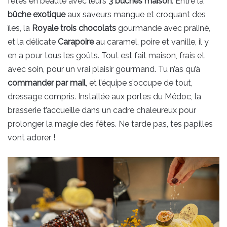
fêtes en beauté avec leurs
3 bûches maison
. Entre la
bûche exotique
aux saveurs mangue et croquant des
îles, la
Royale trois chocolats
gourmande avec praliné,
et la délicate
Carapoire
au caramel, poire et vanille, il y
en a pour tous les goûts. Tout est fait maison, frais et
avec soin, pour un vrai plaisir gourmand. Tu n’as qu’à
commander par mail
, et l’équipe s’occupe de tout,
dressage compris. Installée aux portes du Médoc, la
brasserie t’accueille dans un cadre chaleureux pour
prolonger la magie des fêtes. Ne tarde pas, tes papilles
vont adorer !