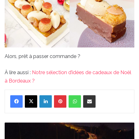
Alors, prêt à passer commande ?
À lire aussi :
Notre sélection d’idées de cadeaux de Noël
à Bordeaux ?
Linkedin
Pinterest
WhatsApp
Partager par email
Bordeaux
s’illumine
pour