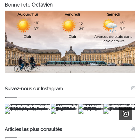
Bonne fête
Octavien
Aujourd'hui
Vendredi
Samedi
16°
15°
18°
30°
34°
38°
Clair
Clair
Averses de pluie dans
les alentours
Suivez-nous sur Instagram
Articles les plus consultés