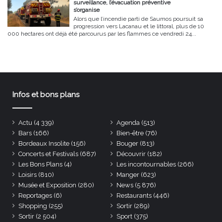
surveillance, l’évacuation préventive
s’organise
Alors que l’incendie parti de Saumos poursuit sa
progression vers Lacanau et le littoral, plus de 10
000 hectares ont déjà été parcourus par les flammes ce vendredi 24...
Infos et bons plans
Actu
(4 339)
Agenda
(513)
Bars
(166)
Bien-être
(76)
Bordeaux Insolite
(156)
Bouger
(813)
Concerts et Festivals
(687)
Découvrir
(182)
Les Bons Plans
(4)
Les incontournables
(266)
Loisirs
(810)
Manger
(623)
Musée et Exposition
(280)
News
(5 876)
Reportages
(6)
Restaurants
(446)
Shopping
(255)
Sortir
(289)
Sortir
(2 504)
Sport
(375)