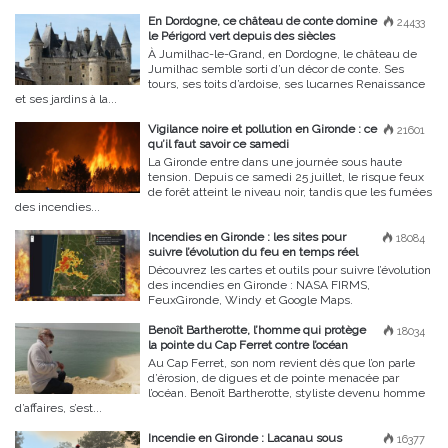
En Dordogne, ce château de conte domine
24433
le Périgord vert depuis des siècles
À Jumilhac-le-Grand, en Dordogne, le château de
Jumilhac semble sorti d’un décor de conte. Ses
tours, ses toits d’ardoise, ses lucarnes Renaissance
et ses jardins à la...
Vigilance noire et pollution en Gironde : ce
21601
qu’il faut savoir ce samedi
La Gironde entre dans une journée sous haute
tension. Depuis ce samedi 25 juillet, le risque feux
de forêt atteint le niveau noir, tandis que les fumées
des incendies...
Incendies en Gironde : les sites pour
18084
suivre l’évolution du feu en temps réel
Découvrez les cartes et outils pour suivre l’évolution
des incendies en Gironde : NASA FIRMS,
FeuxGironde, Windy et Google Maps.
Benoît Bartherotte, l’homme qui protège
18034
la pointe du Cap Ferret contre l’océan
Au Cap Ferret, son nom revient dès que l’on parle
d’érosion, de digues et de pointe menacée par
l’océan. Benoît Bartherotte, styliste devenu homme
d’affaires, s’est...
Incendie en Gironde : Lacanau sous
16377