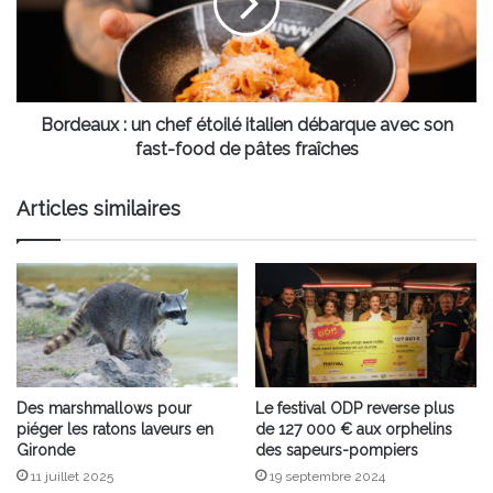
étoilé
italien
débarque
avec
son
fast-
Bordeaux : un chef étoilé italien débarque avec son
food
fast-food de pâtes fraîches
de
pâtes
Articles similaires
fraîches
Des marshmallows pour
Le festival ODP reverse plus
piéger les ratons laveurs en
de 127 000 € aux orphelins
Gironde
des sapeurs-pompiers
11 juillet 2025
19 septembre 2024