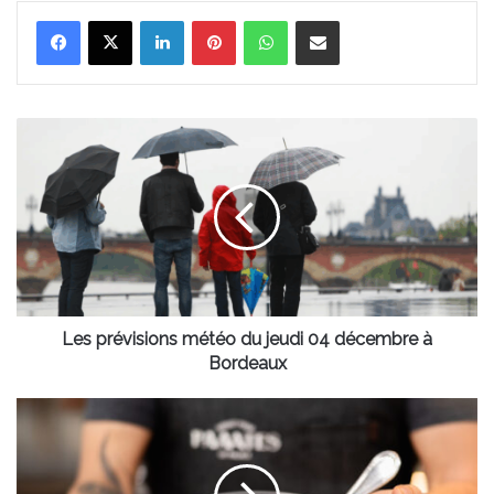
Linkedin
Pinterest
WhatsApp
Partager par email
Les
prévisions
météo
du
jeudi
04
décembre
à
Bordeaux
Les prévisions météo du jeudi 04 décembre à
Bordeaux
Bordeaux
:
un
chef