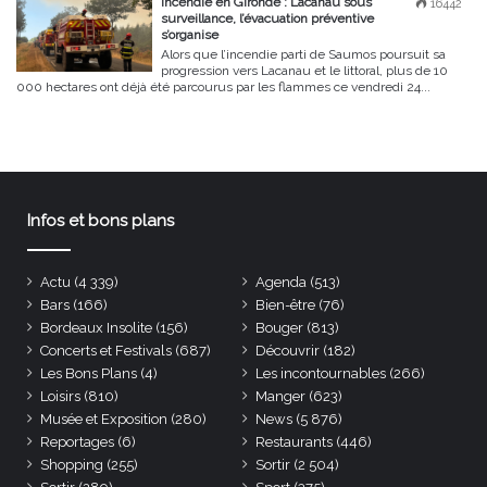
Incendie en Gironde : Lacanau sous
16442
surveillance, l’évacuation préventive
s’organise
Alors que l’incendie parti de Saumos poursuit sa
progression vers Lacanau et le littoral, plus de 10
000 hectares ont déjà été parcourus par les flammes ce vendredi 24...
Infos et bons plans
Actu
(4 339)
Agenda
(513)
Bars
(166)
Bien-être
(76)
Bordeaux Insolite
(156)
Bouger
(813)
Concerts et Festivals
(687)
Découvrir
(182)
Les Bons Plans
(4)
Les incontournables
(266)
Loisirs
(810)
Manger
(623)
Musée et Exposition
(280)
News
(5 876)
Reportages
(6)
Restaurants
(446)
Shopping
(255)
Sortir
(2 504)