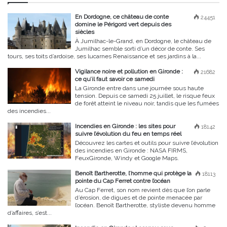
En Dordogne, ce château de conte
24451
domine le Périgord vert depuis des
siècles
À Jumilhac-le-Grand, en Dordogne, le château de
Jumilhac semble sorti d’un décor de conte. Ses
tours, ses toits d’ardoise, ses lucarnes Renaissance et ses jardins à la...
Vigilance noire et pollution en Gironde :
21682
ce qu’il faut savoir ce samedi
La Gironde entre dans une journée sous haute
tension. Depuis ce samedi 25 juillet, le risque feux
de forêt atteint le niveau noir, tandis que les fumées
des incendies...
Incendies en Gironde : les sites pour
18142
suivre l’évolution du feu en temps réel
Découvrez les cartes et outils pour suivre l’évolution
des incendies en Gironde : NASA FIRMS,
FeuxGironde, Windy et Google Maps.
Benoît Bartherotte, l’homme qui protège la
18113
pointe du Cap Ferret contre l’océan
Au Cap Ferret, son nom revient dès que l’on parle
d’érosion, de digues et de pointe menacée par
l’océan. Benoît Bartherotte, styliste devenu homme
d’affaires, s’est...