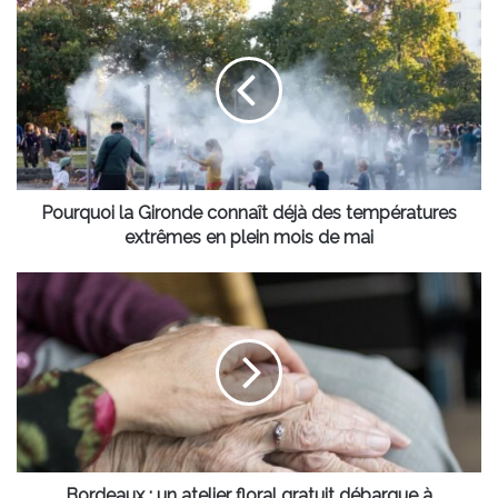
Pourquoi
la
Gironde
connaît
déjà
des
températures
extrêmes
en
plein
Pourquoi la Gironde connaît déjà des températures
mois
extrêmes en plein mois de mai
de
mai
Bordeaux
:
un
atelier
floral
gratuit
débarque
à
Mériadeck
pour
Bordeaux : un atelier floral gratuit débarque à