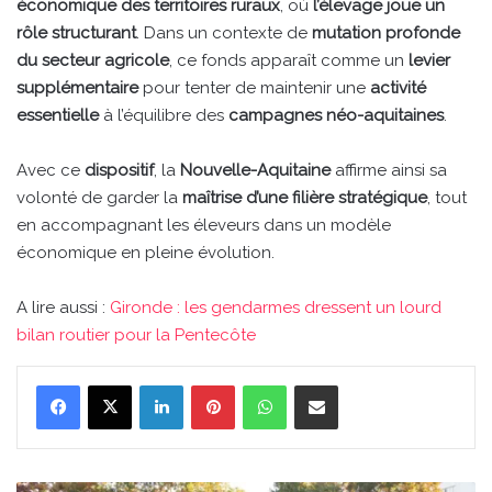
économique des territoires ruraux
, où
l’élevage joue un
rôle structurant
. Dans un contexte de
mutation profonde
du secteur agricole
, ce fonds apparaît comme un
levier
supplémentaire
pour tenter de maintenir une
activité
essentielle
à l’équilibre des
campagnes néo-aquitaines
.
Avec ce
dispositif
, la
Nouvelle-Aquitaine
affirme ainsi sa
volonté de garder la
maîtrise d’une filière stratégique
, tout
en accompagnant les éleveurs dans un modèle
économique en pleine évolution.
A lire aussi :
Gironde : les gendarmes dressent un lourd
bilan routier pour la Pentecôte
Linkedin
Pinterest
WhatsApp
Partager par email