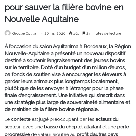
pour sauver la filière bovine en
Nouvelle Aquitaine
Groupe Optilia
26 mai 2026
461
2 minutes de lecture
À l’occasion du salon Aquitanima à Bordeaux, la Région
Nouvelle-Aquitaine a présenté un nouveau dispositif
destiné à soutenir l’engraissement des jeunes bovins
sur le territoire. Doté d’un budget d’un million d’euros,
ce fonds de soutien vise à encourager les éleveurs à
garder leurs animaux plus longtemps localement,
plutôt que de les envoyer à l’étranger pour la phase
finale d’engraissement. Une initiative qui s’inscrit dans
une stratégie plus large de souveraineté alimentaire et
de maintien de la filière bovine régionale.
Le
contexte
est jugé préoccupant par les
acteurs du
secteur
, avec une
baisse du cheptel allaitant
et une
perte
progressive
de valeur ajoutée au
profit d’autres pays