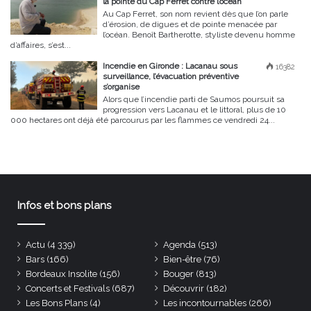
la pointe du Cap Ferret contre l’océan
Au Cap Ferret, son nom revient dès que l’on parle
d’érosion, de digues et de pointe menacée par
l’océan. Benoît Bartherotte, styliste devenu homme
d’affaires, s’est...
Incendie en Gironde : Lacanau sous
16382
surveillance, l’évacuation préventive
s’organise
Alors que l’incendie parti de Saumos poursuit sa
progression vers Lacanau et le littoral, plus de 10
000 hectares ont déjà été parcourus par les flammes ce vendredi 24...
Infos et bons plans
Actu
(4 339)
Agenda
(513)
Bars
(166)
Bien-être
(76)
Bordeaux Insolite
(156)
Bouger
(813)
Concerts et Festivals
(687)
Découvrir
(182)
Les Bons Plans
(4)
Les incontournables
(266)