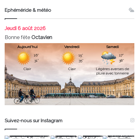
Ephéméride & météo
Jeudi
6 août 2026
Bonne fête
Octavien
Aujourd'hui
Vendredi
Samedi
16°
15°
17°
31°
35°
38°
Clair
Clair
Légères averses de
pluie avec tonnerre
Suivez-nous sur Instagram