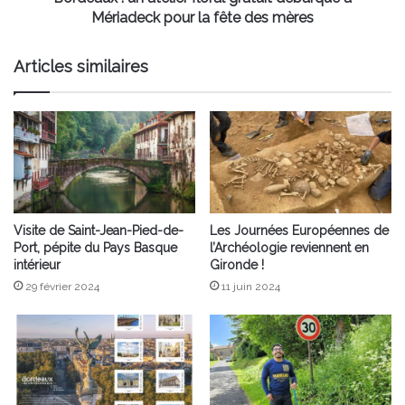
la
Mériadeck pour la fête des mères
fête
des
Articles similaires
mères
Visite de Saint-Jean-Pied-de-
Les Journées Européennes de
Port, pépite du Pays Basque
l’Archéologie reviennent en
intérieur
Gironde !
29 février 2024
11 juin 2024