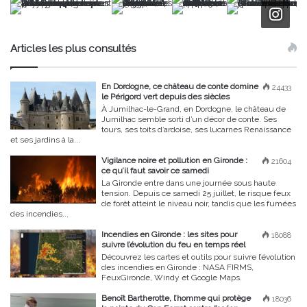
Articles les plus consultés
En Dordogne, ce château de conte domine
24433
le Périgord vert depuis des siècles
À Jumilhac-le-Grand, en Dordogne, le château de
Jumilhac semble sorti d’un décor de conte. Ses
tours, ses toits d’ardoise, ses lucarnes Renaissance
et ses jardins à la...
Vigilance noire et pollution en Gironde :
21604
ce qu’il faut savoir ce samedi
La Gironde entre dans une journée sous haute
tension. Depuis ce samedi 25 juillet, le risque feux
de forêt atteint le niveau noir, tandis que les fumées
des incendies...
Incendies en Gironde : les sites pour
18088
suivre l’évolution du feu en temps réel
Découvrez les cartes et outils pour suivre l’évolution
des incendies en Gironde : NASA FIRMS,
FeuxGironde, Windy et Google Maps.
Benoît Bartherotte, l’homme qui protège
18036