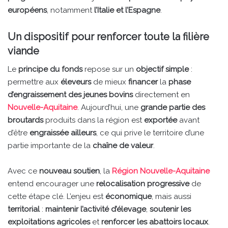
européens
, notamment
l’Italie et l’Espagne
.
Un dispositif pour renforcer toute la filière
viande
Le
principe du fonds
repose sur un
objectif simple
:
permettre aux
éleveurs
de mieux
financer
la
phase
d’engraissement des jeunes bovins
directement en
Nouvelle-Aquitaine
. Aujourd’hui, une
grande partie des
broutards
produits dans la région est
exportée
avant
d’être
engraissée ailleurs
, ce qui prive le territoire d’une
partie importante de la
chaîne de valeur
.
Avec ce
nouveau soutien
, la
Région Nouvelle-Aquitaine
entend encourager une
relocalisation progressive
de
cette étape clé. L’enjeu est
économique
, mais aussi
territorial
:
maintenir l’activité d’élevage
,
soutenir les
exploitations agricoles
et
renforcer les abattoirs locaux
.