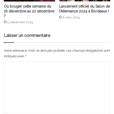
Où bouger cette semaine du
Lancement officiel du Salon de
16 décembre au 22 décembre
l’Alternance 2024 à Bordeaux !
?
6 mars 2024
13 décembre 2024
Laisser un commentaire
Votre adresse e-mail ne sera pas publiée.
Les champs obligatoires sont
indiqués avec
*
C
o
m
m
e
n
t