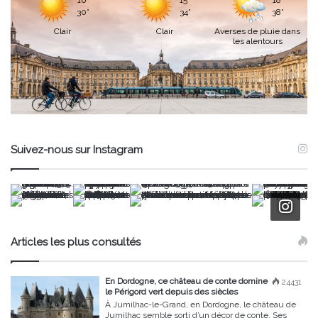
16°
15°
18°
30°
34°
38°
Clair
Clair
Averses de pluie dans
les alentours
Suivez-nous sur Instagram
Articles les plus consultés
En Dordogne, ce château de conte domine
24431
le Périgord vert depuis des siècles
À Jumilhac-le-Grand, en Dordogne, le château de
Jumilhac semble sorti d’un décor de conte. Ses