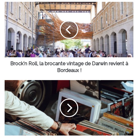
Brock'n
Roll,
la
brocante
vintage
de
Darwin
revient
à
Bordeaux
Brock'n Roll, la brocante vintage de Darwin revient à
!
Bordeaux !
Une
grande
bourse
aux
disques
vinyles
à
Bordeaux
!