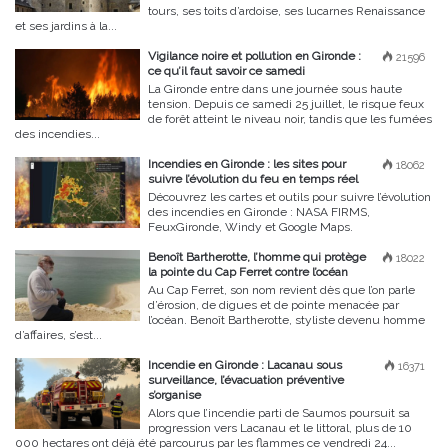
tours, ses toits d’ardoise, ses lucarnes Renaissance
et ses jardins à la...
Vigilance noire et pollution en Gironde :
21596
ce qu’il faut savoir ce samedi
La Gironde entre dans une journée sous haute
tension. Depuis ce samedi 25 juillet, le risque feux
de forêt atteint le niveau noir, tandis que les fumées
des incendies...
Incendies en Gironde : les sites pour
18062
suivre l’évolution du feu en temps réel
Découvrez les cartes et outils pour suivre l’évolution
des incendies en Gironde : NASA FIRMS,
FeuxGironde, Windy et Google Maps.
Benoît Bartherotte, l’homme qui protège
18022
la pointe du Cap Ferret contre l’océan
Au Cap Ferret, son nom revient dès que l’on parle
d’érosion, de digues et de pointe menacée par
l’océan. Benoît Bartherotte, styliste devenu homme
d’affaires, s’est...
Incendie en Gironde : Lacanau sous
16371
surveillance, l’évacuation préventive
s’organise
Alors que l’incendie parti de Saumos poursuit sa
progression vers Lacanau et le littoral, plus de 10
000 hectares ont déjà été parcourus par les flammes ce vendredi 24...