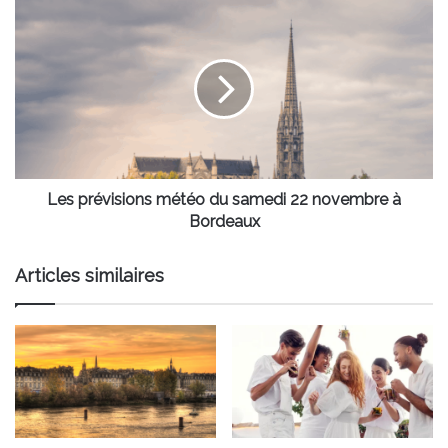
de
Les
Bordeaux
prévisions
météo
du
samedi
22
novembre
à
Bordeaux
Les prévisions météo du samedi 22 novembre à
Bordeaux
Articles similaires