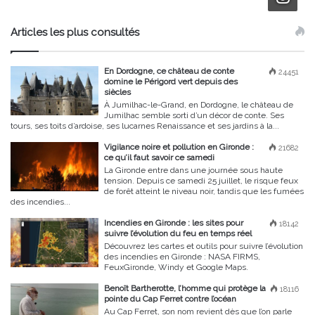
Articles les plus consultés
En Dordogne, ce château de conte
24451
domine le Périgord vert depuis des
siècles
À Jumilhac-le-Grand, en Dordogne, le château de
Jumilhac semble sorti d’un décor de conte. Ses
tours, ses toits d’ardoise, ses lucarnes Renaissance et ses jardins à la...
Vigilance noire et pollution en Gironde :
21682
ce qu’il faut savoir ce samedi
La Gironde entre dans une journée sous haute
tension. Depuis ce samedi 25 juillet, le risque feux
de forêt atteint le niveau noir, tandis que les fumées
des incendies...
Incendies en Gironde : les sites pour
18142
suivre l’évolution du feu en temps réel
Découvrez les cartes et outils pour suivre l’évolution
des incendies en Gironde : NASA FIRMS,
FeuxGironde, Windy et Google Maps.
Benoît Bartherotte, l’homme qui protège la
18116
pointe du Cap Ferret contre l’océan
Au Cap Ferret, son nom revient dès que l’on parle