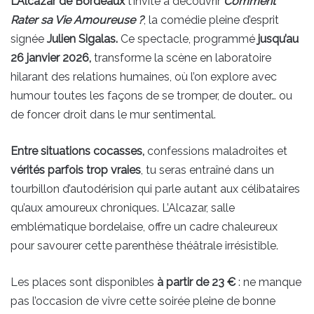
L’Alcazar de Bordeaux
t’invite à découvrir
Comment
Rater sa Vie Amoureuse ?
, la comédie pleine d’esprit
signée
Julien Sigalas.
Ce spectacle, programmé
jusqu’au
26 janvier 2026,
transforme la scène en laboratoire
hilarant des relations humaines, où l’on explore avec
humour toutes les façons de se tromper, de douter… ou
de foncer droit dans le mur sentimental.
Entre situations cocasses,
confessions maladroites et
vérités parfois trop vraies
, tu seras entraîné dans un
tourbillon d’autodérision qui parle autant aux célibataires
qu’aux amoureux chroniques. L’Alcazar, salle
emblématique bordelaise, offre un cadre chaleureux
pour savourer cette parenthèse théâtrale irrésistible.
Les places sont disponibles
à partir de 23 €
: ne manque
pas l’occasion de vivre cette soirée pleine de bonne