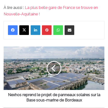
À lire aussi :
La plus belle gare de France se trouve en
Nouvelle-Aquitaine !
Linkedin
Pinterest
WhatsApp
Partager par email
Nexhos
reprend
le
projet
de
panneaux
solaires
sur
la
Base
Nexhos reprend le projet de panneaux solaires sur la
sous-
Base sous-marine de Bordeaux
marine