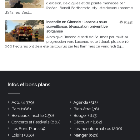
d’érosion, de digues et de pointe menacée par
l’océan. Benoît Bartherotte, styliste devenu homme
d’affaires, s’est...
Incendie en Gironde : Lacanau sous
16442
surveillance, l’évacuation préventive
s’organise
Alors que l’incendie parti de Saumos poursuit sa
progression vers Lacanau et le littoral, plus de 10
000 hectares ont déjà été parcourus par les flammes ce vendredi 24...
Infos et bons plans
Actu
(4 339)
Agenda
(513)
Bars
(166)
Bien-être
(76)
Bordeaux Insolite
(156)
Bouger
(813)
Concerts et Festivals
(687)
Découvrir
(182)
Les Bons Plans
(4)
Les incontournables
(266)
Loisirs
(810)
Manger
(623)