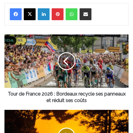
Linkedin
Pinterest
WhatsApp
Partager par email
Tour
de
France
2026
:
Bordeaux
recycle
ses
panneaux
et
Tour de France 2026 : Bordeaux recycle ses panneaux
réduit
et réduit ses coûts
ses
coûts
Canicule
:
le
Bassin