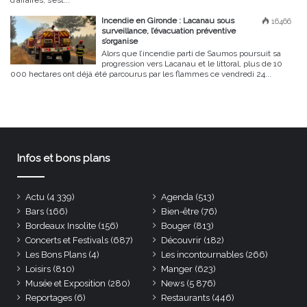
d’affaires, s’est...
Incendie en Gironde : Lacanau sous
16466
surveillance, l’évacuation préventive
s’organise
Alors que l’incendie parti de Saumos poursuit sa
progression vers Lacanau et le littoral, plus de 10
000 hectares ont déjà été parcourus par les flammes ce vendredi 24...
Infos et bons plans
Actu
(4 339)
Agenda
(513)
Bars
(166)
Bien-être
(76)
Bordeaux Insolite
(156)
Bouger
(813)
Concerts et Festivals
(687)
Découvrir
(182)
Les Bons Plans
(4)
Les incontournables
(266)
Loisirs
(810)
Manger
(623)
Musée et Exposition
(280)
News
(5 876)
Reportages
(6)
Restaurants
(446)