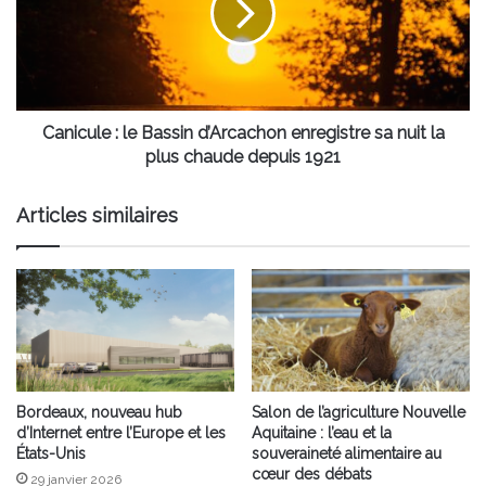
d’Arcachon
enregistre
sa
nuit
la
plus
Canicule : le Bassin d’Arcachon enregistre sa nuit la
chaude
plus chaude depuis 1921
depuis
1921
Articles similaires
Bordeaux, nouveau hub
Salon de l’agriculture Nouvelle
d’Internet entre l’Europe et les
Aquitaine : l’eau et la
États-Unis
souveraineté alimentaire au
cœur des débats
29 janvier 2026