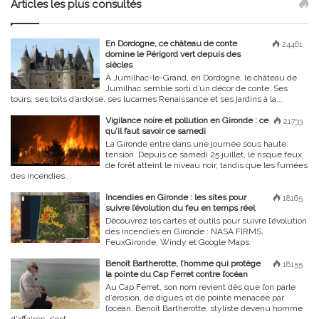
Articles les plus consultés
En Dordogne, ce château de conte
24461
domine le Périgord vert depuis des
siècles
À Jumilhac-le-Grand, en Dordogne, le château de
Jumilhac semble sorti d’un décor de conte. Ses
tours, ses toits d’ardoise, ses lucarnes Renaissance et ses jardins à la...
Vigilance noire et pollution en Gironde : ce
21733
qu’il faut savoir ce samedi
La Gironde entre dans une journée sous haute
tension. Depuis ce samedi 25 juillet, le risque feux
de forêt atteint le niveau noir, tandis que les fumées
des incendies...
Incendies en Gironde : les sites pour
18165
suivre l’évolution du feu en temps réel
Découvrez les cartes et outils pour suivre l’évolution
des incendies en Gironde : NASA FIRMS,
FeuxGironde, Windy et Google Maps.
Benoît Bartherotte, l’homme qui protège
18155
la pointe du Cap Ferret contre l’océan
Au Cap Ferret, son nom revient dès que l’on parle
d’érosion, de digues et de pointe menacée par
l’océan. Benoît Bartherotte, styliste devenu homme