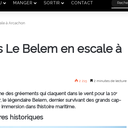
U
MANGER
SORTIR
CONTACT
ale à Arcachon
s Le Belem en escale à
2 215
2 minutes de lecture
hme des gréements qui claquent dans le vent pour la 10ᵉ
r, le légendaire Belem, dernier survivant des grands cap-
 immersion dans l’histoire maritime.
es historiques