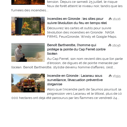
tension. Depuis ce samedi 25 juillet, le risque
feux de forêt atteint le niveau noir, tandis que les
fumées des incendies...
Incendies en Gironde : les sites pour
18106
suivre l’évolution du feu en temps réel
Découvrez les cartes et outils pour suivre
l’évolution des incendies en Gironde : NASA
FIRMS, FeuxGironde, Windy et Google Maps.
Benoît Bartherotte, l’homme qui
18056
protège la pointe du Cap Ferret contre
l’océan
Au Cap Ferret, son nom revient dès que l’on parle
d’érosion, de digues et de pointe menacée par
l’océan. Benoît Bartherotte, styliste devenu homme d’affaires, s’est...
Incendie en Gironde : Lacanau sous
16395
surveillance, l’évacuation préventive
s’organise
Alors que l’incendie parti de Saumos poursuit sa
progression vers Lacanau et le littoral, plus de 10
000 hectares ont déjà été parcourus par les flammes ce vendredi 24...