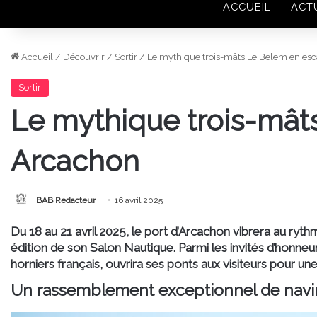
ACCUEIL
ACT
Accueil
/
Découvrir
/
Sortir
/
Le mythique trois-mâts Le Belem en esc
Sortir
Le mythique trois-mât
Arcachon
BAB Redacteur
16 avril 2025
Du 18 au 21 avril 2025, le port d’Arcachon vibrera au ryt
édition de son Salon Nautique. Parmi les invités d’honneu
horniers français, ouvrira ses ponts aux visiteurs pour une
Un rassemblement exceptionnel de navir