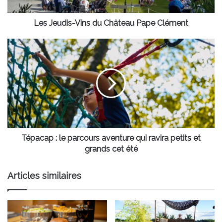
Les Jeudis-Vins du Château Pape Clément
Tépacap :
le
parcours
aventure
qui
ravira
petits
et
grands
cet
Tépacap : le parcours aventure qui ravira petits et
été
grands cet été
Articles similaires