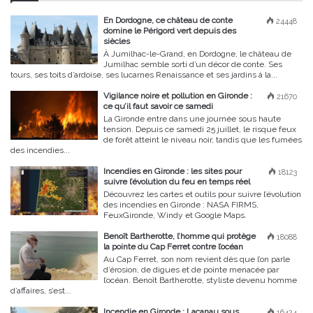
En Dordogne, ce château de conte
24448
domine le Périgord vert depuis des
siècles
À Jumilhac-le-Grand, en Dordogne, le château de
Jumilhac semble sorti d’un décor de conte. Ses
tours, ses toits d’ardoise, ses lucarnes Renaissance et ses jardins à la...
Vigilance noire et pollution en Gironde :
21670
ce qu’il faut savoir ce samedi
La Gironde entre dans une journée sous haute
tension. Depuis ce samedi 25 juillet, le risque feux
de forêt atteint le niveau noir, tandis que les fumées
des incendies...
Incendies en Gironde : les sites pour
18123
suivre l’évolution du feu en temps réel
Découvrez les cartes et outils pour suivre l’évolution
des incendies en Gironde : NASA FIRMS,
FeuxGironde, Windy et Google Maps.
Benoît Bartherotte, l’homme qui protège
18088
la pointe du Cap Ferret contre l’océan
Au Cap Ferret, son nom revient dès que l’on parle
d’érosion, de digues et de pointe menacée par
l’océan. Benoît Bartherotte, styliste devenu homme
d’affaires, s’est...
Incendie en Gironde : Lacanau sous
16424