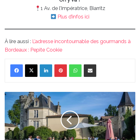
1 Av. de l’Impératrice, Biarritz
Plus d’infos ici
À lire aussi :
L’adresse incontournable des gourmands à
Bordeaux : Pepite Cookie
Linkedin
Pinterest
WhatsApp
Partager par email
Les
Jeudis-
Vins
du
Château
Pape
Clément