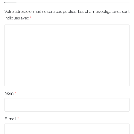
Votre adresse e-mail ne sera pas publiée.
Les champs obligatoires sont
indiqués avec
*
C
o
m
m
e
n
t
a
Nom
*
i
r
e
E-mail
*
*