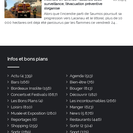
surveillance, l’évacuation préventive
s’organise
Alors que l’incendie parti de Saumos poursuit sa
progression vers Lacanau et le littoral, plus de 10
000 hectares ont déjà été parcourus par les flammes ce vendredi 24...
Infos et bons plans
Actu
(4 339)
Agenda
(513)
Bars
(166)
Bien-être
(76)
Bordeaux Insolite
(156)
Bouger
(813)
Concerts et Festivals
(687)
Découvrir
(182)
Les Bons Plans
(4)
Les incontournables
(266)
Loisirs
(810)
Manger
(623)
Musée et Exposition
(280)
News
(5 876)
Reportages
(6)
Restaurants
(446)
Shopping
(255)
Sortir
(2 504)
Sortir
(289)
Sport
(375)