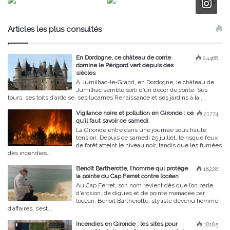
Articles les plus consultés
En Dordogne, ce château de conte
24468
domine le Périgord vert depuis des
siècles
À Jumilhac-le-Grand, en Dordogne, le château de
Jumilhac semble sorti d’un décor de conte. Ses
tours, ses toits d’ardoise, ses lucarnes Renaissance et ses jardins à la...
Vigilance noire et pollution en Gironde : ce
21774
qu’il faut savoir ce samedi
La Gironde entre dans une journée sous haute
tension. Depuis ce samedi 25 juillet, le risque feux
de forêt atteint le niveau noir, tandis que les fumées
des incendies...
Benoît Bartherotte, l’homme qui protège
18228
la pointe du Cap Ferret contre l’océan
Au Cap Ferret, son nom revient dès que l’on parle
d’érosion, de digues et de pointe menacée par
l’océan. Benoît Bartherotte, styliste devenu homme
d’affaires, s’est...
Incendies en Gironde : les sites pour
18185