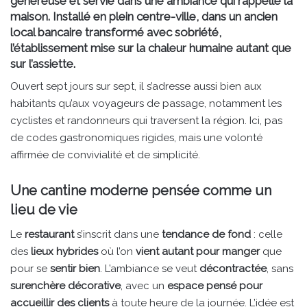
généreuse et servie dans une ambiance qui rappelle la
maison. Installé en plein centre-ville, dans un ancien
local bancaire transformé avec sobriété,
l’établissement mise sur la chaleur humaine autant que
sur l’assiette.
Ouvert sept jours sur sept, il s’adresse aussi bien aux
habitants qu’aux voyageurs de passage, notamment les
cyclistes et randonneurs qui traversent la région. Ici, pas
de codes gastronomiques rigides, mais une volonté
affirmée de convivialité et de simplicité.
Une cantine moderne pensée comme un
lieu de vie
Le
restaurant
s’inscrit dans une
tendance de fond
: celle
des
lieux hybrides
où l’on
vient autant pour manger
que
pour se
sentir bien
. L’ambiance se veut
décontractée
, sans
surenchère décorative
, avec un
espace pensé pour
accueillir des clients
à toute heure de la journée. L’idée est