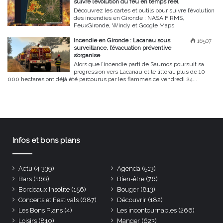
suivre l’évolution du feu en temps réel
Découvrez les cartes et outils pour suivre l’évolution
des incendies en Gironde : NASA FIRMS,
FeuxGironde, Windy et Google Maps.
Incendie en Gironde : Lacanau sous
16507
surveillance, l’évacuation préventive
s’organise
Alors que l’incendie parti de Saumos poursuit sa
progression vers Lacanau et le littoral, plus de 10
000 hectares ont déjà été parcourus par les flammes ce vendredi 24...
Infos et bons plans
Actu
(4 339)
Agenda
(513)
Bars
(166)
Bien-être
(76)
Bordeaux Insolite
(156)
Bouger
(813)
Concerts et Festivals
(687)
Découvrir
(182)
Les Bons Plans
(4)
Les incontournables
(266)
Loisirs
(810)
Manger
(623)