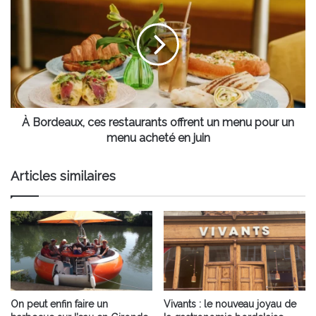
Bordeaux,
ces
restaurants
offrent
un
menu
pour
un
menu
À Bordeaux, ces restaurants offrent un menu pour un
acheté
menu acheté en juin
en
juin
Articles similaires
On peut enfin faire un
Vivants : le nouveau joyau de