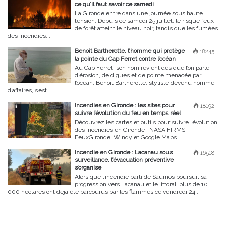
ce qu’il faut savoir ce samedi
La Gironde entre dans une journée sous haute
tension. Depuis ce samedi 25 juillet, le risque feux
de forêt atteint le niveau noir, tandis que les fumées
des incendies...
Benoît Bartherotte, l’homme qui protège
18245
la pointe du Cap Ferret contre l’océan
Au Cap Ferret, son nom revient dès que l’on parle
d’érosion, de digues et de pointe menacée par
l’océan. Benoît Bartherotte, styliste devenu homme
d’affaires, s’est...
Incendies en Gironde : les sites pour
18192
suivre l’évolution du feu en temps réel
Découvrez les cartes et outils pour suivre l’évolution
des incendies en Gironde : NASA FIRMS,
FeuxGironde, Windy et Google Maps.
Incendie en Gironde : Lacanau sous
16518
surveillance, l’évacuation préventive
s’organise
Alors que l’incendie parti de Saumos poursuit sa
progression vers Lacanau et le littoral, plus de 10
000 hectares ont déjà été parcourus par les flammes ce vendredi 24...