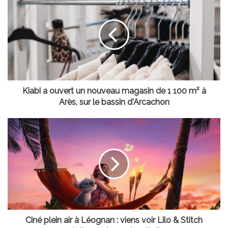
a
ouvert
un
nouveau
magasin
de
1
100
m²
Kiabi a ouvert un nouveau magasin de 1 100 m² à
à
Arès, sur le bassin d'Arcachon
Arès,
sur
Ciné
le
plein
bassin
air
d'Arcachon
à
Léognan
:
viens
voir Lilo
&
Stitch
Ciné plein air à Léognan : viens voir Lilo & Stitch