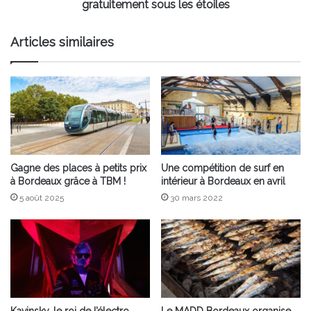
gratuitement
gratuitement sous les étoiles
sous
les
Articles similaires
étoiles
Gagne des places à petits prix
Une compétition de surf en
à Bordeaux grâce à TBM !
intérieur à Bordeaux en avril
5 août 2025
30 mars 2022