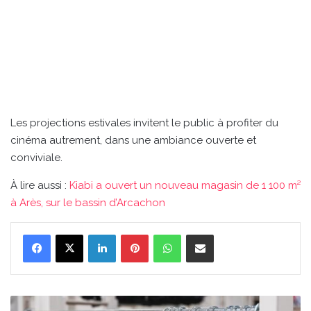
Les projections estivales invitent le public à profiter du
cinéma autrement, dans une ambiance ouverte et
conviviale.
À lire aussi :
Kiabi a ouvert un nouveau magasin de 1 100 m²
à Arès, sur le bassin d’Arcachon
Linkedin
Pinterest
WhatsApp
Partager par email
Kiabi