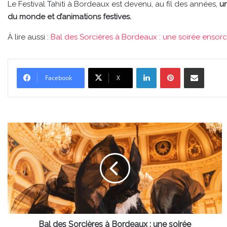
Le Festival Tahiti à Bordeaux est devenu, au fil des années,
u
du monde et d’animations festives.
À lire aussi :
Bal des Sorcières à Bordeaux : une soirée ensor
Linkedin
Pinterest
Partager par email
Facebook
X
Bal
des
Sorcières
à
Bordeaux
:
une
soirée
ensorcelante
au
Bal des Sorcières à Bordeaux : une soirée