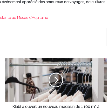
n événement apprécié des amoureux de voyages, de cultures
celante au Musée d’Aquitaine
Kiabi
a
ouvert
un
nouveau
magasin
de
1
100
m²
Kiabi a ouvert un nouveau magasin de 1 100 m² à