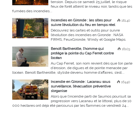
tension. Depuis ce samedi 25 juillet, le risque
feux de forêt atteint le niveau noir, tandis que les
fumées des incendies...
Incendies en Gironde : les sites pour
18140
suivre l’évolution du feu en temps réel
Découvrez les cartes et outils pour suivre
l’évolution des incendies en Gironde : NASA
FIRMS, FeuxGironde, Windy et Google Maps.
Benoît Bartherotte, l’homme qui
18103
protège la pointe du Cap Ferret contre
l’océan
Au Cap Ferret, son nom revient dès que l’on parle
d’érosion, de digues et de pointe menacée par
l’océan. Benoît Bartherotte, styliste devenu homme d’affaires, s’est...
Incendie en Gironde : Lacanau sous
16440
surveillance, l’évacuation préventive
s’organise
Alors que l’incendie parti de Saumos poursuit sa
progression vers Lacanau et le littoral, plus de 10
000 hectares ont déjà été parcourus par les flammes ce vendredi 24...