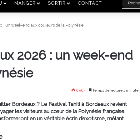
U
MANGER
SORTIR
CONTACT
26 : un week-end aux couleurs de la Polynésie
eaux 2026 : un week-end
ynésie
6 563
Temps de lecture 1 minute
quitter Bordeaux ? Le
Festival Tahiti à Bordeaux
revient
yager les visiteurs au cœur de la
Polynésie française
.
sformeront en un véritable écrin d’exotisme, mêlant
e