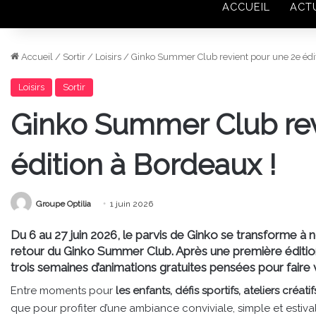
ACCUEIL
ACT
Accueil
/
Sortir
/
Loisirs
/
Ginko Summer Club revient pour une 2e édit
Loisirs
Sortir
Ginko Summer Club rev
édition à Bordeaux !
Groupe Optilia
1 juin 2026
Du 6 au 27 juin 2026, le parvis de Ginko se transforme à n
retour du
Ginko Summer Club
. Après une première éditi
trois semaines d’animations gratuites pensées pour faire vi
Entre moments pour
les enfants, défis sportifs, ateliers créati
que pour profiter d’une ambiance conviviale, simple et estivale,