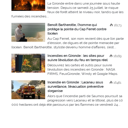
La Gironde entre dans une journée sous haute
tension. Depuis ce samedi 25 juillet, le risque
feux de forêt atteint le niveau noir, tandis que les
fumées des incendies...
Benoît Bartherotte, l’homme qui
18173
protège la pointe du Cap Ferret contre
l’océan
Au Cap Ferret, son nom revient dès que l’on parle
d’érosion, de digues et de pointe menacée par
l’océan. Benoît Bartherotte, styliste devenu homme d’affaires, s’est...
Incendies en Gironde : les sites pour
18169
suivre l’évolution du feu en temps réel
Découvrez les cartes et outils pour suivre
l’évolution des incendies en Gironde : NASA
FIRMS, FeuxGironde, Windy et Google Maps.
Incendie en Gironde : Lacanau sous
16481
surveillance, l’évacuation préventive
s’organise
Alors que l’incendie parti de Saumos poursuit sa
progression vers Lacanau et le littoral, plus de 10
000 hectares ont déjà été parcourus par les flammes ce vendredi 24...