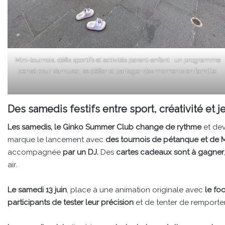
Mini-tournois, défis sportifs et activités parent-enfant : un programme
pensé pour s’amuser, se défier et partager des moments en famille.
Des samedis festifs entre sport, créativité et 
Les samedis, le Ginko Summer Club change de rythme
et dev
marque le lancement avec
des tournois de pétanque et de M
accompagnée
par un DJ.
Des
cartes cadeaux sont à gagner
air.
Le samedi 13 juin
, place à une animation originale avec
le foo
participants de tester leur précision
et de tenter de remport