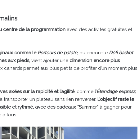
 malins
au centre de la programmation
avec des activités gratuites et
iginaux comme le
Porteurs de patate
,
ou encore le
Défi basket
mes aux pieds,
vient ajouter une
dimension encore plus
ux canards permet aux plus petits de profiter d’un moment plus
es axées sur la rapidité et l’agilité
, comme
l’
Étendage express
,
t à transporter un plateau sans rien renverser.
L’objectif reste le
sible et rythmé, avec des cadeaux “Summer”
à gagner pour
e à tous