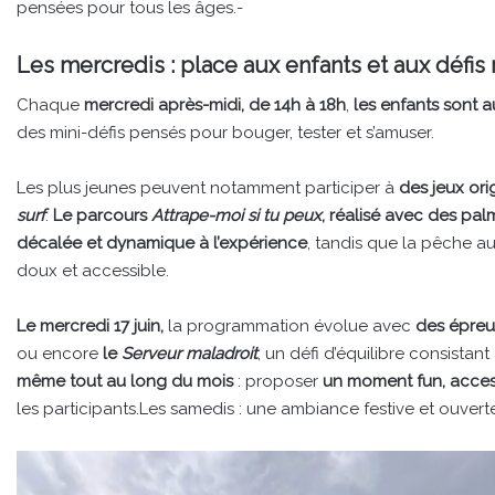
pensées pour tous les âges.-
Les mercredis : place aux enfants et aux défis
Chaque
mercredi après-midi, de 14h à 18h
,
les enfants sont 
des mini-défis pensés pour bouger, tester et s’amuser.
Les plus jeunes peuvent notamment participer à
des jeux or
surf
.
Le parcours
Attrape-moi si tu peux
, réalisé avec des pal
décalée et dynamique à l’expérience
, tandis que la pêche a
doux et accessible.
Le mercredi 17 juin,
la programmation évolue avec
des épreuv
ou encore
le
Serveur maladroit
, un défi d’équilibre consistan
même tout au long du mois
: proposer
un moment fun, acces
les participants.Les samedis : une ambiance festive et ouvert