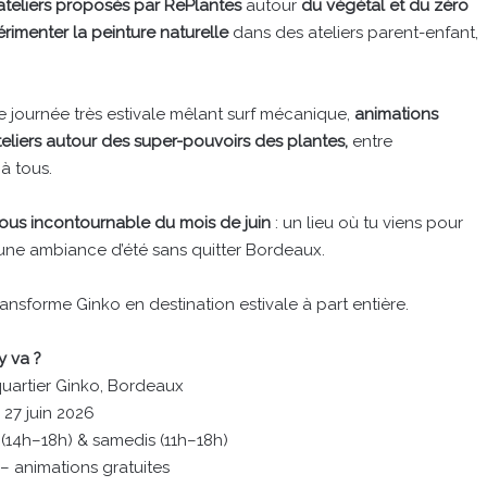
ateliers proposés par RePlantes
autour
du végétal et du zéro
érimenter
la peinture naturelle
dans des ateliers parent-enfant,
e journée très estivale mêlant surf mécanique,
animations
teliers autour des super-pouvoirs des plantes,
entre
à tous.
us incontournable du mois de juin
: un lieu où tu viens pour
d’une ambiance d’été sans quitter Bordeaux.
ransforme Ginko en destination estivale à part entière.
y va ?
uartier Ginko, Bordeaux
27 juin 2026
(14h–18h) & samedis (11h–18h)
– animations gratuites