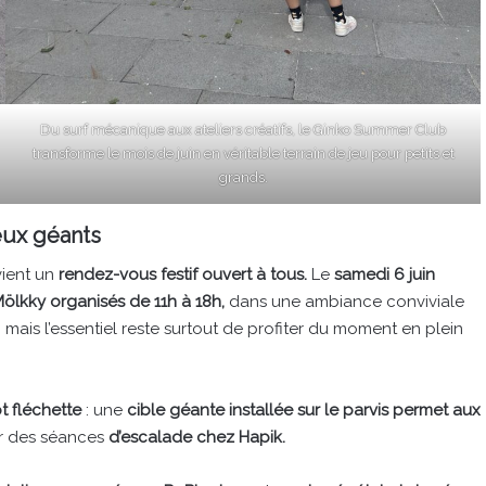
Du surf mécanique aux ateliers créatifs, le Ginko Summer Club
transforme le mois de juin en véritable terrain de jeu pour petits et
grands.
jeux géants
ient un
rendez-vous festif ouvert à tous.
Le
samedi 6 juin
ölkky organisés de 11h à 18h,
dans une ambiance conviviale
, mais l’essentiel reste surtout de profiter du moment en plein
t fléchette
: une
cible géante installée sur le parvis permet aux
er des séances
d’escalade chez Hapik.