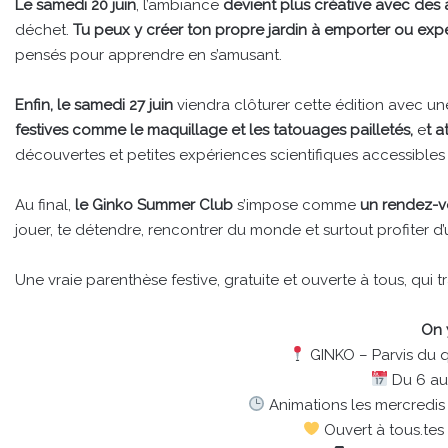
Le samedi 20 juin
, l’ambiance
devient plus créative avec des 
déchet.
Tu peux y créer ton propre jardin à emporter ou exp
pensés pour apprendre en s’amusant.
Enfin, le samedi 27 juin
viendra clôturer cette édition avec un
festives comme le maquillage et les tatouages pailletés,
e
t a
découvertes et petites expériences scientifiques accessibles 
Au final,
le Ginko Summer Club
s’impose comme
un rendez-vo
jouer, te détendre, rencontrer du monde et surtout profiter 
Une vraie parenthèse festive, gratuite et ouverte à tous, qui t
On 
GINKO – Parvis du q
Du 6 au 
Animations les mercredis 
Ouvert à tous.tes 