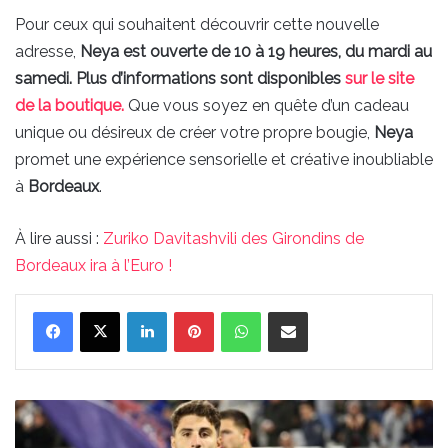
Pour ceux qui souhaitent découvrir cette nouvelle
adresse,
Neya est ouverte de 10 à 19 heures, du mardi au
samedi. Plus d’informations sont disponibles
sur le site
de la boutique.
Que vous soyez en quête d’un cadeau
unique ou désireux de créer votre propre bougie,
Neya
promet une expérience sensorielle et créative inoubliable
à
Bordeaux
.
À lire aussi :
Zuriko Davitashvili des Girondins de
Bordeaux ira à l’Euro !
Linkedin
Pinterest
WhatsApp
Partager par email
Zuriko
Davitashvili