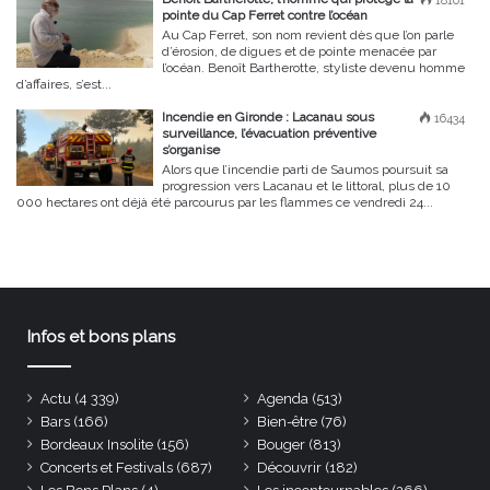
18101
pointe du Cap Ferret contre l’océan
Au Cap Ferret, son nom revient dès que l’on parle
d’érosion, de digues et de pointe menacée par
l’océan. Benoît Bartherotte, styliste devenu homme
d’affaires, s’est...
Incendie en Gironde : Lacanau sous
16434
surveillance, l’évacuation préventive
s’organise
Alors que l’incendie parti de Saumos poursuit sa
progression vers Lacanau et le littoral, plus de 10
000 hectares ont déjà été parcourus par les flammes ce vendredi 24...
Infos et bons plans
Actu
(4 339)
Agenda
(513)
Bars
(166)
Bien-être
(76)
Bordeaux Insolite
(156)
Bouger
(813)
Concerts et Festivals
(687)
Découvrir
(182)