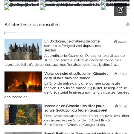
Articles les plus consultés
En Dordogne, ce château de conte
24449
domine le Périgord vert depuis des
siècles
À Jumilhac-le-Grand, en Dordogne, le château de
Jumilhac semble sorti d’un décor de conte. Ses
tours, ses toits d’ardoise, ses lucarnes Renaissance et ses jardins à la...
Vigilance noire et pollution en Gironde :
21677
ce qu’il faut savoir ce samedi
La Gironde entre dans une journée sous haute
tension. Depuis ce samedi 25 juillet, le risque feux
de forêt atteint le niveau noir, tandis que les fumées
des incendies...
Incendies en Gironde : les sites pour
18139
suivre l’évolution du feu en temps réel
Découvrez les cartes et outils pour suivre l’évolution
des incendies en Gironde : NASA FIRMS,
FeuxGironde, Windy et Google Maps.
Benoît Bartherotte, l’homme qui protège la