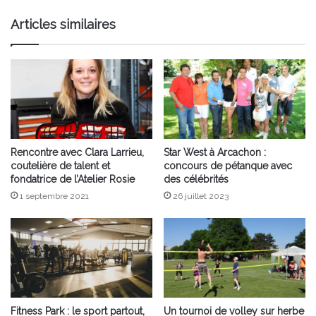
française
Articles similaires
Rencontre avec Clara Larrieu,
Star West à Arcachon :
coutelière de talent et
concours de pétanque avec
fondatrice de l’Atelier Rosie
des célébrités
1 septembre 2021
26 juillet 2023
Fitness Park : le sport partout,
Un tournoi de volley sur herbe