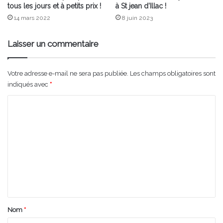
tous les jours et à petits prix !
à St jean d’Illac !
14 mars 2022
8 juin 2023
Laisser un commentaire
Votre adresse e-mail ne sera pas publiée.
Les champs obligatoires sont
indiqués avec
*
C
o
m
m
e
n
t
a
Nom
*
i