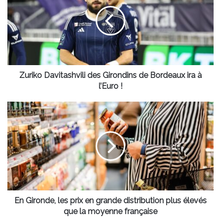
des
Girondins
de
Bordeaux
ira
à
l’Euro
!
Zuriko Davitashvili des Girondins de Bordeaux ira à
l’Euro !
En
Gironde,
les
prix
en
grande
distribution
plus
élevés
que
En Gironde, les prix en grande distribution plus élevés
la
que la moyenne française
moyenne