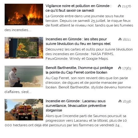
Vigilance noire et pollution en Gironde :
21576
ce qu’il faut savoir ce samedi
La Gironde entre dans une journée sous haute
tension. Depuis ce samedi 25 juillet, le risque feux
de forêt atteint le niveau noir, tandis que les fumées
des incendies...
Incendies en Gironde : les sites pour
18011
suivre l’évolution du feu en temps réel
Découvrez les cartes et outils pour suivre l’évolution
des incendies en Gironde : NASA FIRMS,
FeuxGironde, Windy et Google Maps.
Benoît Bartherotte, l’homme qui protège
17963
la pointe du Cap Ferret contre l’océan
Au Cap Ferret, son nom revient dès que l’on parle
d’érosion, de digues et de pointe menacée par
l’océan. Benoît Bartherotte, styliste devenu homme
d’affaires, s’est...
Incendie en Gironde : Lacanau sous
16336
surveillance, l’évacuation préventive
s’organise
Alors que l’incendie parti de Saumos poursuit sa
progression vers Lacanau et le littoral, plus de 10
000 hectares ont déjà été parcourus par les flammes ce vendredi 24...