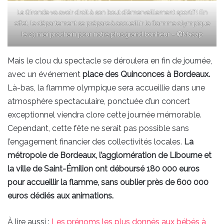
La Gironde va avoir droit à son bout d’émerveillement sportif ! En
effet, le département se prépare à accueillir la flamme olympique
le 23 mai prochain pour notre plus grand bonheur –
©
Macap
Mais le clou du spectacle se déroulera en fin de journée,
avec un événement
place des Quinconces à Bordeaux.
Là-bas, la flamme olympique sera accueillie dans une
atmosphère spectaculaire, ponctuée d’un concert
exceptionnel viendra clore cette journée mémorable.
Cependant, cette fête ne serait pas possible sans
l’engagement financier des collectivités locales.
La
métropole de Bordeaux, l’agglomération de Libourne et
la ville de Saint-Émilion ont déboursé 180 000 euros
pour accueillir la flamme, sans oublier près de 600 000
euros dédiés aux animations.
À lire aussi :
Les prénoms les plus donnés aux bébés à