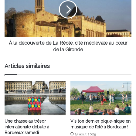
de
La
Réole,
cité
médiévale
au
cœur
À la découverte de La Réole, cité médiévale au cœur
de
de la Gironde
la
Gironde
Articles similaires
Une chasse au trésor
Vis ton dernier pique-nique en
internationale débute à
musique de l’été à Bordeaux !
Bordeaux samedi
25 août 2025