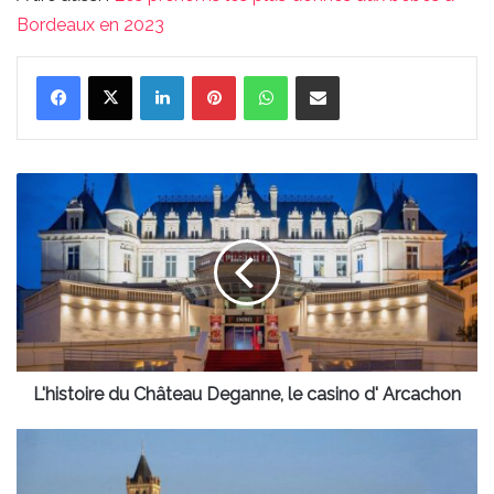
Bordeaux en 2023
Linkedin
Pinterest
WhatsApp
Partager par email
L'histoire
du
Château
Deganne,
le
casino
d'
Arcachon
L'histoire du Château Deganne, le casino d' Arcachon
À
la
découverte