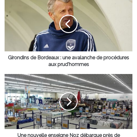
de
Bordeaux
:
une
avalanche
de
procédures
aux
prud'hommes
Girondins de Bordeaux : une avalanche de procédures
aux prud'hommes
Une
nouvelle
enseigne
Noz
débarque
près
de
Bordeaux
Une nouvelle enseigne Noz débarque près de