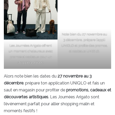
Note bien du 27 novembre au
3 décembre, prépare l’appli
Les Journées Arigato offrent
UNIQLO et profite des promos,
un moment chaleureux avec
et cadeaux UNIQLO.
promos et cadeaux pour un
shopping unique.
Alors note bien les dates du
27 novembre au 3
décembre
, prépare ton application UNIQLO et fais un
saut en magasin pour profiter de
promotions, cadeaux et
découvertes artistiques
. Les Journées Arigato sont
l’événement parfait pour allier shopping malin et
moments festifs !