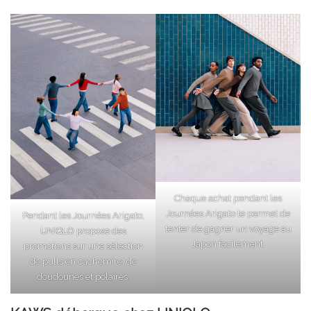
Chaque achat pendant les
Journées Arigato te permet de
Pendant les Journées Arigato,
tenter de gagner un voyage au
UNIQLO propose des
Japon facilement.
promotions sur une sélection
de pulls en cachemire, de
doudounes et polaires.