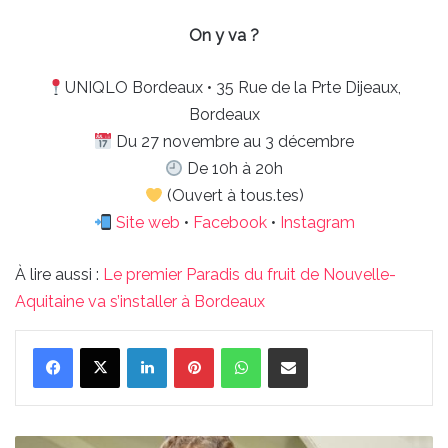
On y va ?
UNIQLO Bordeaux • 35 Rue de la Prte Dijeaux,
Bordeaux
Du 27 novembre au 3 décembre
De 10h à 20h
(Ouvert à tous.tes)
Site web
•
Facebook
•
Instagram
À lire aussi :
Le premier Paradis du fruit de Nouvelle-
Aquitaine va s’installer à Bordeaux
Linkedin
Pinterest
WhatsApp
Partager par email
Girondins