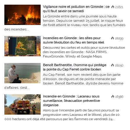
Vigilance noire et pollution en Gironde : ce
21621
qu’il faut savoir ce samedi
La Gironde entre dans une journée sous haute
tension. Depuis ce samedi 25 juillet, le risque feux
de forêt atteint le niveau noir, tandis que les fumées
des incendies...
Incendies en Gironde : les sites pour
18099
suivre l’évolution du feu en temps réel
Découvrez les cartes et outils pour suivre l’évolution
des incendies en Gironde : NASA FIRMS,
FeuxGironde, Windy et Google Maps.
Benoît Bartherotte, l’homme qui protège
18050
la pointe du Cap Ferret contre l’océan
Au Cap Ferret, son nom revient dès que l’on parle
d’érosion, de digues et de pointe menacée par
l’océan. Benoît Bartherotte, styliste devenu homme
d’affaires, s’est...
Incendie en Gironde : Lacanau sous
16386
surveillance, l’évacuation préventive
s’organise
Alors que l’incendie parti de Saumos poursuit sa
progression vers Lacanau et le littoral, plus de 10
000 hectares ont déjà été parcourus par les flammes ce vendredi 24...