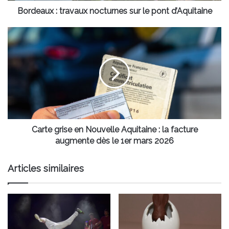
Bordeaux : travaux nocturnes sur le pont d’Aquitaine
Carte
grise
en
Nouvelle
Aquitaine
:
la
facture
augmente
dès
Carte grise en Nouvelle Aquitaine : la facture
le
augmente dès le 1er mars 2026
1er
mars
Articles similaires
2026