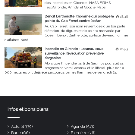
des incendies en Gironde : NASA FIRMS,
FeuxGironde, Windy et Google Maps.
Benoît Bartherotte, l’homme qui protège la
18118
pointe du Cap Ferret contre l’océan
Au Cap Ferret, son nom revient dès que l’on parle
d’érosion, de digues et de pointe menacée par
l’océan. Benoît Bartherotte, styliste devenu homme
d’affaires, s’est...
Incendie en Gironde : Lacanau sous
16443
surveillance, l’évacuation préventive
s’organise
Alors que l’incendie parti de Saumos poursuit sa
progression vers Lacanau et le littoral, plus de 10
000 hectares ont déjà été parcourus par les flammes ce vendredi 24...
Infos et bons plans
Actu
(4 339)
Agenda
(513)
Bars
(166)
Bien-être
(76)