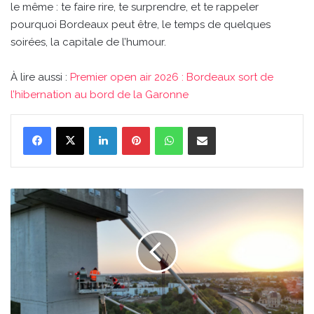
le même : te faire rire, te surprendre, et te rappeler
pourquoi Bordeaux peut être, le temps de quelques
soirées, la capitale de l’humour.
À lire aussi :
Premier open air 2026 : Bordeaux sort de
l’hibernation au bord de la Garonne
Linkedin
Pinterest
WhatsApp
Partager par email
Bordeaux
:
travaux
nocturnes
sur
le
pont
d’Aquitaine