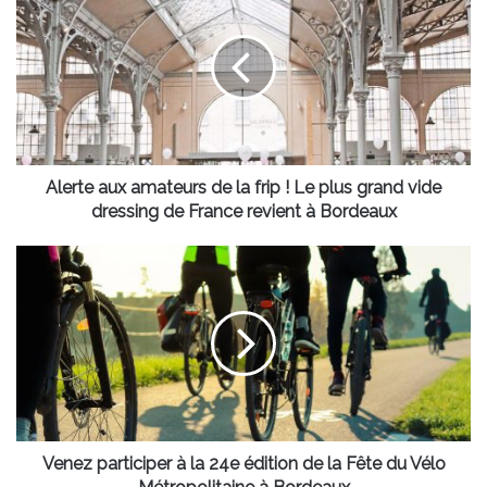
aux
amateurs
de
la
frip
!
Le
plus
grand
Alerte aux amateurs de la frip ! Le plus grand vide
vide
dressing de France revient à Bordeaux
dressing
de
Venez
France
participer
revient
à
à
la
Bordeaux
24e
édition
de
la
Fête
du
Venez participer à la 24e édition de la Fête du Vélo
Vélo