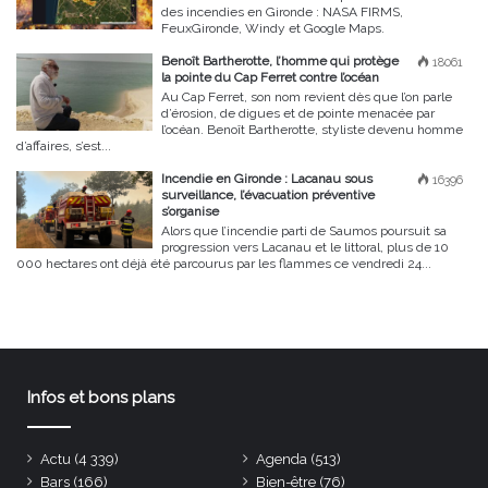
des incendies en Gironde : NASA FIRMS,
FeuxGironde, Windy et Google Maps.
Benoît Bartherotte, l’homme qui protège
18061
la pointe du Cap Ferret contre l’océan
Au Cap Ferret, son nom revient dès que l’on parle
d’érosion, de digues et de pointe menacée par
l’océan. Benoît Bartherotte, styliste devenu homme
d’affaires, s’est...
Incendie en Gironde : Lacanau sous
16396
surveillance, l’évacuation préventive
s’organise
Alors que l’incendie parti de Saumos poursuit sa
progression vers Lacanau et le littoral, plus de 10
000 hectares ont déjà été parcourus par les flammes ce vendredi 24...
Infos et bons plans
Actu
(4 339)
Agenda
(513)
Bars
(166)
Bien-être
(76)