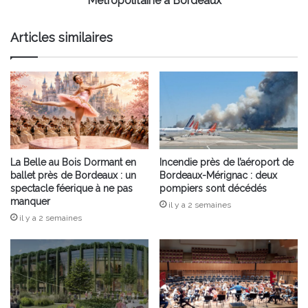
Métropolitaine à Bordeaux
Métropolitaine
à
Articles similaires
Bordeaux
La Belle au Bois Dormant en
Incendie près de l’aéroport de
ballet près de Bordeaux : un
Bordeaux-Mérignac : deux
spectacle féerique à ne pas
pompiers sont décédés
manquer
il y a 2 semaines
il y a 2 semaines