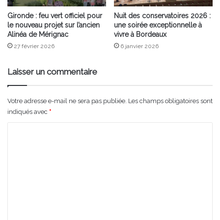
Gironde : feu vert officiel pour
Nuit des conservatoires 2026 :
le nouveau projet sur l’ancien
une soirée exceptionnelle à
Alinéa de Mérignac
vivre à Bordeaux
27 février 2026
6 janvier 2026
Laisser un commentaire
Votre adresse e-mail ne sera pas publiée.
Les champs obligatoires sont
indiqués avec
*
C
o
m
m
e
n
t