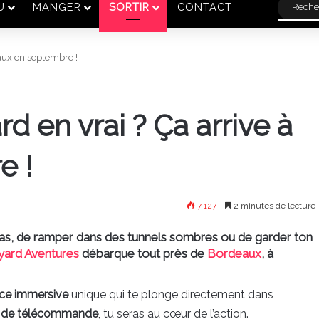
U
MANGER
SORTIR
CONTACT
eaux en septembre !
d en vrai ? Ça arrive à
e !
7 127
2 minutes de lecture
uras, de ramper dans des tunnels sombres ou de garder ton
yard Aventures
débarque tout près de
Bordeau
x
, à
ce immersive
unique qui te plonge directement dans
n de télécommande
, tu seras au cœur de l’action.