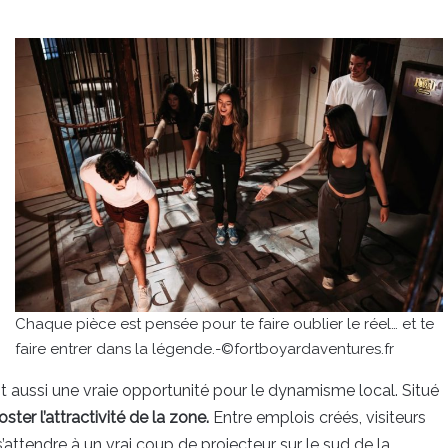
Chaque pièce est pensée pour te faire oublier le réel… et te
faire entrer dans la légende.-©fortboyardaventures.fr
est aussi une vraie opportunité pour le dynamisme local. Situé
ster l’attractivité de la zone.
Entre emplois créés, visiteurs
attendre à un vrai coup de projecteur sur le sud de la