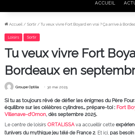
ACCUEIL
ACT
Accueil
/
Sortir
/
Tu veux vivre Fort Boyard en vrai ? Ça arrive à Bord
Loisirs
Sortir
Tu veux vivre Fort Boyar
Bordeaux en septembr
Groupe Optilia
30 mai 2025
Si tu as toujours rêvé de défier les énigmes du Père Fo
équilibre sur les célèbres cylindres… prépare-toi :
Fort Bo
Villenave-d’Ornon
, dès septembre 2025.
Le centre de loisirs
ORTALISSA
va accueillir cette
expérien
l’univers du mythique jeu télé de France 2
. Et ici,
pas besoi