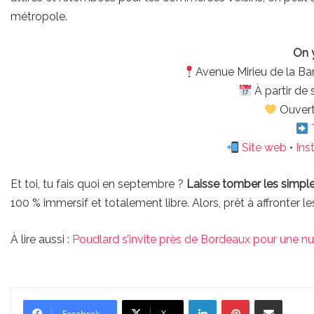
métropole.
On 
Avenue Mirieu de la Ba
À partir de
Ouvert
Site web
•
Ins
Et toi, tu fais quoi en septembre ?
Laisse tomber les simp
100 % immersif et totalement libre. Alors, prêt à affronter l
À lire aussi :
Poudlard s’invite près de Bordeaux pour une nu
Linkedin
Pinterest
Partager par email
Facebook
X