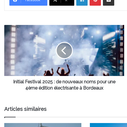
Initial
Festival
2025
:
de
nouveaux
noms
pour
une
4ème
Initial Festival 2025 : de nouveaux noms pour une
édition
4ème édition électrisante à Bordeaux
électrisante
à
Bordeaux
Articles similaires