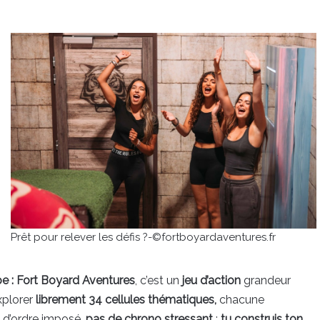
Prêt pour relever les défis ?-©fortboyardaventures.fr
pe : Fort Boyard Aventures
, c’est un
jeu d’action
grandeur
xplorer
librement 34 cellules thématiques,
chacune
d’ordre imposé,
pas de chrono stressant
:
tu construis ton