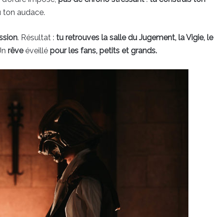
u ton audace.
ssion
. Résultat :
tu retrouves la salle du Jugement, la Vigie, le
Un
rêve
éveillé
pour les fans, petits et grands.