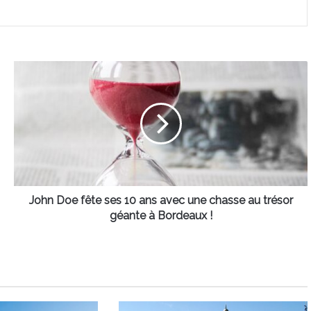
John
Doe
fête
ses
10
ans
avec
une
chasse
au
John Doe fête ses 10 ans avec une chasse au trésor
trésor
géante à Bordeaux !
géante
à
Bordeaux
!