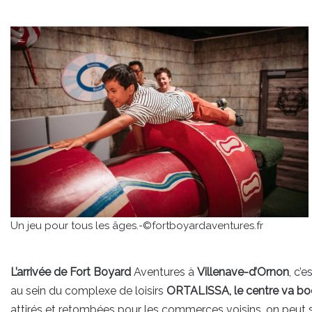
Un jeu pour tous les âges.-©fortboyardaventures.fr
L’arrivée de Fort Boyard
Aventures à
Villenave-d’Ornon
, c’
au sein du complexe de loisirs
ORTALISSA,
le centre va boo
attirés et retombées pour les commerces voisins, on peut s’