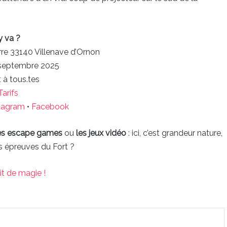
y va ?
rre 33140 Villenave d’Ornon
 septembre 2025
 à tous.tes
Tarifs
tagram
•
Facebook
les escape games
ou
les jeux vidéo
: ici, c’est grandeur nature,
es épreuves du Fort ?
it de magie !