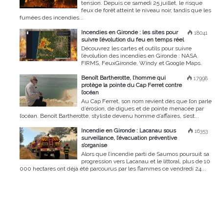
tension. Depuis ce samedi 25 juillet, le risque
feux de forêt atteint le niveau noir, tandis que les
fumées des incendies...
Incendies en Gironde : les sites pour
18041
suivre l’évolution du feu en temps réel
Découvrez les cartes et outils pour suivre
l’évolution des incendies en Gironde : NASA
FIRMS, FeuxGironde, Windy et Google Maps.
Benoît Bartherotte, l’homme qui
17998
protège la pointe du Cap Ferret contre
l’océan
Au Cap Ferret, son nom revient dès que l’on parle
d’érosion, de digues et de pointe menacée par
l’océan. Benoît Bartherotte, styliste devenu homme d’affaires, s’est...
Incendie en Gironde : Lacanau sous
16353
surveillance, l’évacuation préventive
s’organise
Alors que l’incendie parti de Saumos poursuit sa
progression vers Lacanau et le littoral, plus de 10
000 hectares ont déjà été parcourus par les flammes ce vendredi 24...