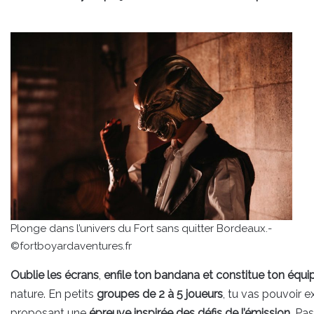
Plonge dans l’univers du Fort sans quitter Bordeaux.-
©fortboyardaventures.fr
Oublie les écrans
,
enfile ton bandana et constitue ton équi
nature. En petits
groupes de 2 à 5 joueurs
, tu vas pouvoir e
proposant une
épreuve inspirée des défis de l’émission.
Pas 