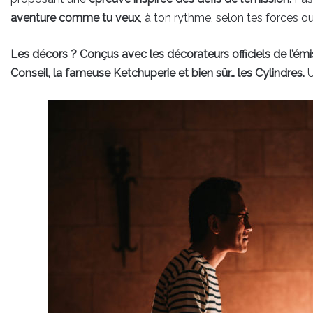
aventure comme tu veux
, à ton rythme, selon tes forces o
Les décors ? Conçus avec les décorateurs officiels de l’émi
Conseil, la fameuse Ketchuperie et bien sûr… les Cylindres.