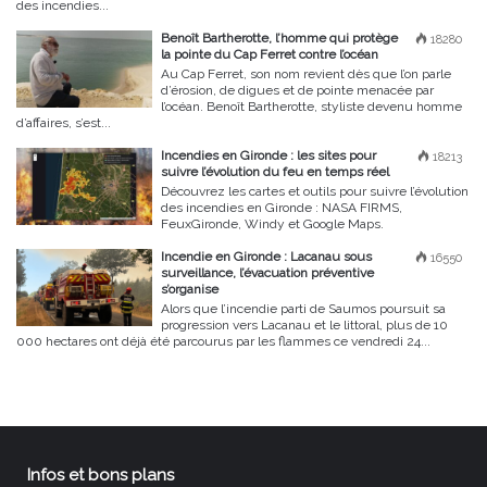
des incendies...
Benoît Bartherotte, l’homme qui protège
18280
la pointe du Cap Ferret contre l’océan
Au Cap Ferret, son nom revient dès que l’on parle
d’érosion, de digues et de pointe menacée par
l’océan. Benoît Bartherotte, styliste devenu homme
d’affaires, s’est...
Incendies en Gironde : les sites pour
18213
suivre l’évolution du feu en temps réel
Découvrez les cartes et outils pour suivre l’évolution
des incendies en Gironde : NASA FIRMS,
FeuxGironde, Windy et Google Maps.
Incendie en Gironde : Lacanau sous
16550
surveillance, l’évacuation préventive
s’organise
Alors que l’incendie parti de Saumos poursuit sa
progression vers Lacanau et le littoral, plus de 10
000 hectares ont déjà été parcourus par les flammes ce vendredi 24...
Infos et bons plans