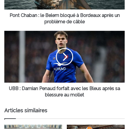
Bordeaux
après
un
Pont Chaban : le Belem bloqué à Bordeaux après un
problème
problème de câble
de
câble
UBB
:
Damian
Penaud
forfait
avec
les
Bleus
après
sa
UBB : Damian Penaud forfait avec les Bleus après sa
blessure
blessure au mollet
au
mollet
Articles similaires