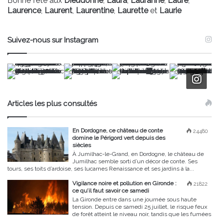
Bonne fête aux
Dieudonne
,
Laura
,
Lauranne
,
Laure
,
Laurence
,
Laurent
,
Laurentine
,
Laurette
et
Laurie
Suivez-nous sur Instagram
Articles les plus consultés
En Dordogne, ce château de conte
24480
domine le Périgord vert depuis des
siècles
À Jumilhac-le-Grand, en Dordogne, le château de
Jumilhac semble sorti d’un décor de conte. Ses
tours, ses toits d’ardoise, ses lucarnes Renaissance et ses jardins à la...
Vigilance noire et pollution en Gironde :
21822
ce qu’il faut savoir ce samedi
La Gironde entre dans une journée sous haute
tension. Depuis ce samedi 25 juillet, le risque feux
de forêt atteint le niveau noir, tandis que les fumées