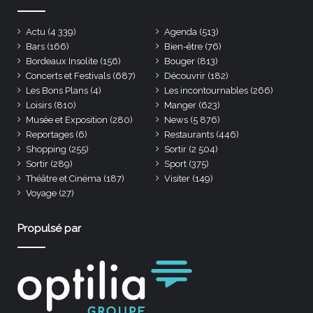
Actu
(4 339)
Agenda
(513)
Bars
(166)
Bien-être
(76)
Bordeaux Insolite
(156)
Bouger
(813)
Concerts et Festivals
(687)
Découvrir
(182)
Les Bons Plans
(4)
Les incontournables
(266)
Loisirs
(810)
Manger
(623)
Musée et Exposition
(280)
News
(5 876)
Reportages
(6)
Restaurants
(446)
Shopping
(255)
Sortir
(2 504)
Sortir
(289)
Sport
(375)
Théâtre et Cinéma
(187)
Visiter
(149)
Voyage
(27)
Propulsé par