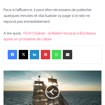
Face à l’affluence, il peut être nécessaire de patienter
quelques minutes et d’actualiser la page si le site ne
répond pas immédiatement.
A lire aussi :
Pont Chaban : le Belem bloqué à Bordeaux
après un problème de câble
Linkedin
Pinterest
WhatsApp
Partager par email
Pont
Chaban
:
le
Belem
bloqué
à