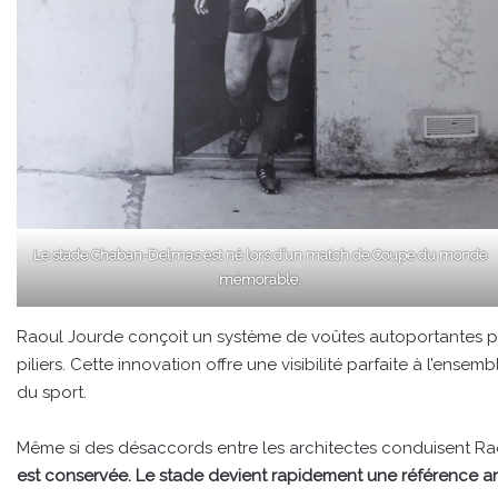
Le stade Chaban-Delmas est né lors d’un match de Coupe du monde
mémorable.
Raoul Jourde conçoit un système de voûtes autoportantes per
piliers. Cette innovation offre une visibilité parfaite à l’en
du sport.
Même si des désaccords entre les architectes conduisent Rao
est conservée. Le stade devient rapidement une référence arc