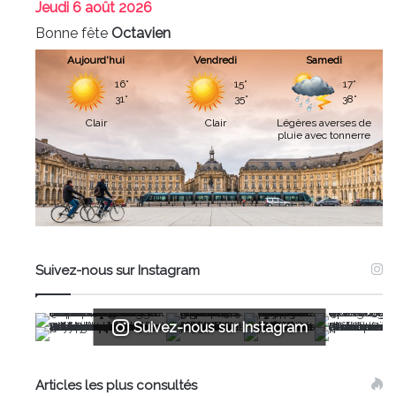
Jeudi
6 août 2026
Bonne fête
Octavien
Aujourd'hui
Vendredi
Samedi
16°
15°
17°
31°
35°
38°
Clair
Clair
Légères averses de
pluie avec tonnerre
Suivez-nous sur Instagram
Suivez-nous sur Instagram
Articles les plus consultés