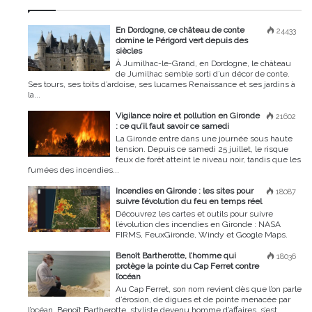
En Dordogne, ce château de conte
24433
domine le Périgord vert depuis des
siècles
À Jumilhac-le-Grand, en Dordogne, le château
de Jumilhac semble sorti d’un décor de conte.
Ses tours, ses toits d’ardoise, ses lucarnes Renaissance et ses jardins à
la...
Vigilance noire et pollution en Gironde
21602
: ce qu’il faut savoir ce samedi
La Gironde entre dans une journée sous haute
tension. Depuis ce samedi 25 juillet, le risque
feux de forêt atteint le niveau noir, tandis que les
fumées des incendies...
Incendies en Gironde : les sites pour
18087
suivre l’évolution du feu en temps réel
Découvrez les cartes et outils pour suivre
l’évolution des incendies en Gironde : NASA
FIRMS, FeuxGironde, Windy et Google Maps.
Benoît Bartherotte, l’homme qui
18036
protège la pointe du Cap Ferret contre
l’océan
Au Cap Ferret, son nom revient dès que l’on parle
d’érosion, de digues et de pointe menacée par
l’océan. Benoît Bartherotte, styliste devenu homme d’affaires, s’est...