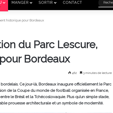
U
MANGER
SORTIR
CONTACT
ment historique pour Bordeaux
ation du Parc Lescure,
 pour Bordeaux
462
3 minutes de lecture
t bordelais. Ce jour-là, Bordeaux inaugure officiellement le Parc
sion de la Coupe du monde de football organisée en France,
ntre le Brésil et la Tchécoslovaquie. Plus qu’un simple stade,
able prouesse architecturale et un symbole de modernité.