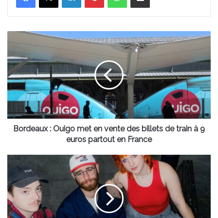
Bordeaux
:
Ouigo
met
en
vente
des
billets
de
train
Bordeaux : Ouigo met en vente des billets de train à 9
à
euros partout en France
9
euros
Bordeaux
partout
:
en
voici
France
le
festival
punk