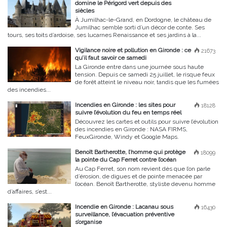
domine le Périgord vert depuis des
siècles
À Jumilhac-le-Grand, en Dordogne, le château de
Jumilhac semble sorti d’un décor de conte. Ses
tours, ses toits d’ardoise, ses lucarnes Renaissance et ses jardins à la...
Vigilance noire et pollution en Gironde : ce
21673
qu’il faut savoir ce samedi
La Gironde entre dans une journée sous haute
tension. Depuis ce samedi 25 juillet, le risque feux
de forêt atteint le niveau noir, tandis que les fumées
des incendies...
Incendies en Gironde : les sites pour
18128
suivre l’évolution du feu en temps réel
Découvrez les cartes et outils pour suivre l’évolution
des incendies en Gironde : NASA FIRMS,
FeuxGironde, Windy et Google Maps.
Benoît Bartherotte, l’homme qui protège
18099
la pointe du Cap Ferret contre l’océan
Au Cap Ferret, son nom revient dès que l’on parle
d’érosion, de digues et de pointe menacée par
l’océan. Benoît Bartherotte, styliste devenu homme
d’affaires, s’est...
Incendie en Gironde : Lacanau sous
16430
surveillance, l’évacuation préventive
s’organise