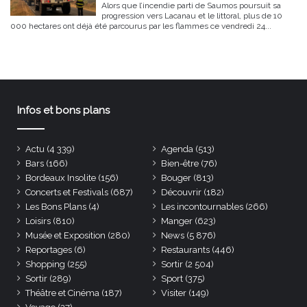
Alors que l’incendie parti de Saumos poursuit sa
progression vers Lacanau et le littoral, plus de 10
000 hectares ont déjà été parcourus par les flammes ce vendredi 24...
Infos et bons plans
Actu
(4 339)
Agenda
(513)
Bars
(166)
Bien-être
(76)
Bordeaux Insolite
(156)
Bouger
(813)
Concerts et Festivals
(687)
Découvrir
(182)
Les Bons Plans
(4)
Les incontournables
(266)
Loisirs
(810)
Manger
(623)
Musée et Exposition
(280)
News
(5 876)
Reportages
(6)
Restaurants
(446)
Shopping
(255)
Sortir
(2 504)
Sortir
(289)
Sport
(375)
Théâtre et Cinéma
(187)
Visiter
(149)