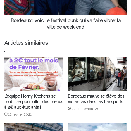
qui
va
faire
vibrer
Bordeaux : voici le festival punk qui va faire vibrer la
la
ville ce week-end
ville
ce
Articles similaires
week-
end
L’équipe Homy Kitchens se
Bordeaux mauvaise élève des
mobilise pour offrir des menus
violences dans les transports
à 2€ aux étudiants !
22 septembre 2022
12 février 2021