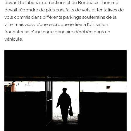
devant le tribunal correctionnel de Bordeaux, l’homme
devait répondre de plusieurs faits de vols et tentatives de
vols commis dans différents parkings souterrains de la
ville, mais aussi d’une escroquerie liée à l’utilisation
frauduleuse d’une carte bancaire dérobée dans un
véhicule.