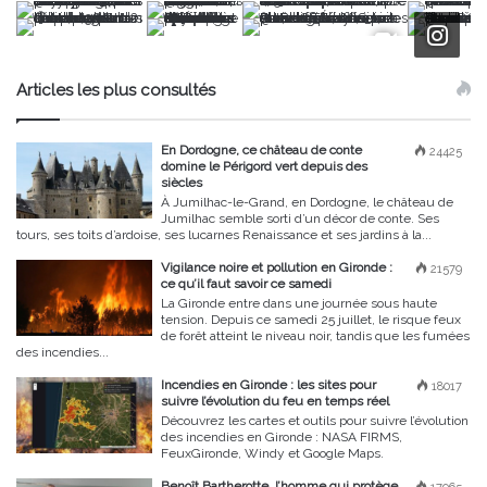
Articles les plus consultés
En Dordogne, ce château de conte
24425
domine le Périgord vert depuis des
siècles
À Jumilhac-le-Grand, en Dordogne, le château de
Jumilhac semble sorti d’un décor de conte. Ses
tours, ses toits d’ardoise, ses lucarnes Renaissance et ses jardins à la...
Vigilance noire et pollution en Gironde :
21579
ce qu’il faut savoir ce samedi
La Gironde entre dans une journée sous haute
tension. Depuis ce samedi 25 juillet, le risque feux
de forêt atteint le niveau noir, tandis que les fumées
des incendies...
Incendies en Gironde : les sites pour
18017
suivre l’évolution du feu en temps réel
Découvrez les cartes et outils pour suivre l’évolution
des incendies en Gironde : NASA FIRMS,
FeuxGironde, Windy et Google Maps.
Benoît Bartherotte, l’homme qui protège