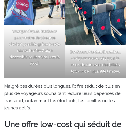
Voyager depuis Bordeaux
pour moins de 10 euros
devient possible grâce à cette
nouvelle offre Ouigo
Bordeaux, Nantes, Bruxelles…
disponible seulement jusqu’à
Ouigo casse les prix pour le
jeudi.
mois de juin avec des billets
low-cost en quantité limitée.
Malgré ces durées plus longues, l’offre séduit de plus en
plus de voyageurs souhaitant réduire leurs dépenses de
transport, notamment les étudiants, les familles ou les
jeunes actifs.
Une offre low-cost qui séduit de