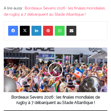
A lire aussi :
Bordeaux Sevens 2026 : les finales mondiales
de rugby à 7 débarquent au Stade Atlantique !
Linkedin
Pinterest
WhatsApp
Partager par email
Bordeaux
Sevens
2026
:
les
finales
mondiales
de
rugby
à
Bordeaux Sevens 2026 : les finales mondiales de
7
rugby à 7 débarquent au Stade Atlantique !
débarquent