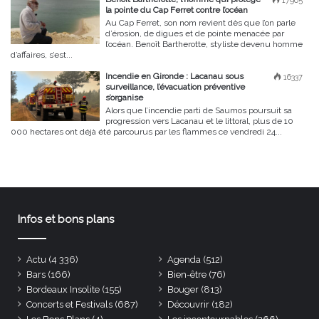
17965
la pointe du Cap Ferret contre l’océan
Au Cap Ferret, son nom revient dès que l’on parle
d’érosion, de digues et de pointe menacée par
l’océan. Benoît Bartherotte, styliste devenu homme
d’affaires, s’est...
Incendie en Gironde : Lacanau sous
16337
surveillance, l’évacuation préventive
s’organise
Alors que l’incendie parti de Saumos poursuit sa
progression vers Lacanau et le littoral, plus de 10
000 hectares ont déjà été parcourus par les flammes ce vendredi 24...
Infos et bons plans
Actu
(4 336)
Agenda
(512)
Bars
(166)
Bien-être
(76)
Bordeaux Insolite
(155)
Bouger
(813)
Concerts et Festivals
(687)
Découvrir
(182)