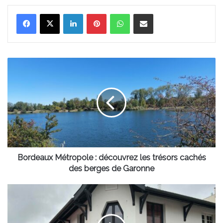
Linkedin
Pinterest
WhatsApp
Partager par email
Bordeaux
Métropole
:
découvrez
les
trésors
cachés
des
berges
de
Bordeaux Métropole : découvrez les trésors cachés
Garonne
des berges de Garonne
Arcachon
:
le
bar