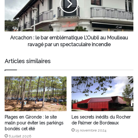
emblématique
L’Oubli
au
Moulleau
ravagé
par
Arcachon : le bar emblématique L’Oubli au Moulleau
un
ravagé par un spectaculaire incendie
spectaculaire
incendie
Articles similaires
Plages en Gironde : le site
Les secrets inédits du Rocher
malin pour éviter les parkings
de Palmer de Bordeaux
bondés cet été
15 novembre 2024
6 juillet 2026