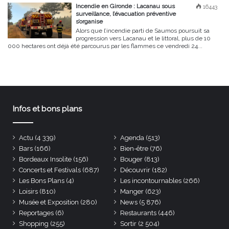
Incendie en Gironde : Lacanau sous
16443
surveillance, l’évacuation préventive
s’organise
Alors que l’incendie parti de Saumos poursuit sa
progression vers Lacanau et le littoral, plus de 10
000 hectares ont déjà été parcourus par les flammes ce vendredi 24...
Infos et bons plans
Actu
(4 339)
Agenda
(513)
Bars
(166)
Bien-être
(76)
Bordeaux Insolite
(156)
Bouger
(813)
Concerts et Festivals
(687)
Découvrir
(182)
Les Bons Plans
(4)
Les incontournables
(266)
Loisirs
(810)
Manger
(623)
Musée et Exposition
(280)
News
(5 876)
Reportages
(6)
Restaurants
(446)
Shopping
(255)
Sortir
(2 504)