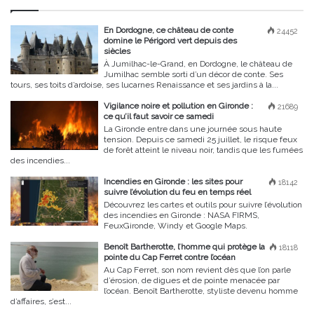
En Dordogne, ce château de conte
24452
domine le Périgord vert depuis des
siècles
À Jumilhac-le-Grand, en Dordogne, le château de
Jumilhac semble sorti d’un décor de conte. Ses
tours, ses toits d’ardoise, ses lucarnes Renaissance et ses jardins à la...
Vigilance noire et pollution en Gironde :
21689
ce qu’il faut savoir ce samedi
La Gironde entre dans une journée sous haute
tension. Depuis ce samedi 25 juillet, le risque feux
de forêt atteint le niveau noir, tandis que les fumées
des incendies...
Incendies en Gironde : les sites pour
18142
suivre l’évolution du feu en temps réel
Découvrez les cartes et outils pour suivre l’évolution
des incendies en Gironde : NASA FIRMS,
FeuxGironde, Windy et Google Maps.
Benoît Bartherotte, l’homme qui protège la
18118
pointe du Cap Ferret contre l’océan
Au Cap Ferret, son nom revient dès que l’on parle
d’érosion, de digues et de pointe menacée par
l’océan. Benoît Bartherotte, styliste devenu homme
d’affaires, s’est...