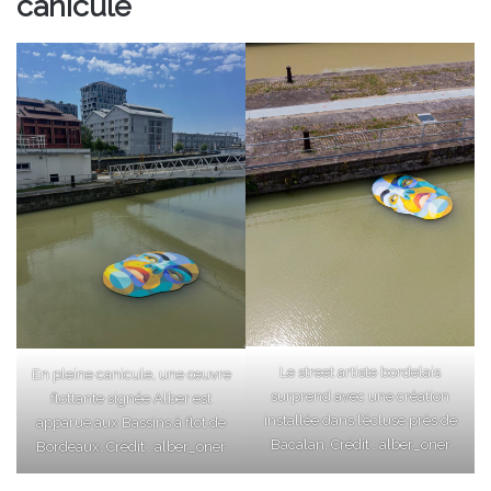
canicule
Le street artiste bordelais
En pleine canicule, une œuvre
surprend avec une création
flottante signée Alber est
installée dans l’écluse près de
apparue aux Bassins à flot de
Bacalan. Crédit :
alber_oner
Bordeaux. Crédit :
alber_oner