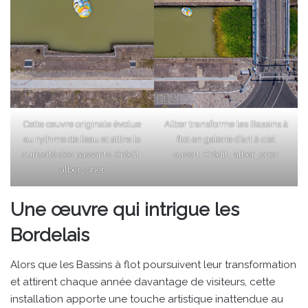
Cette œuvre originale évolue
Alber transforme les Bassins à
au rythme de l’eau et attire la
flot en galerie d’art à ciel
curiosité des passants. Crédit :
ouvert. Crédit :
alber_oner
alber_oner
Une œuvre qui intrigue les
Bordelais
Alors que les Bassins à flot poursuivent leur transformation
et attirent chaque année davantage de visiteurs, cette
installation apporte une touche artistique inattendue au