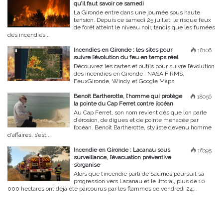
qu’il faut savoir ce samedi
La Gironde entre dans une journée sous haute
tension. Depuis ce samedi 25 juillet, le risque feux
de forêt atteint le niveau noir, tandis que les fumées
des incendies...
Incendies en Gironde : les sites pour
18106
suivre l’évolution du feu en temps réel
Découvrez les cartes et outils pour suivre l’évolution
des incendies en Gironde : NASA FIRMS,
FeuxGironde, Windy et Google Maps.
Benoît Bartherotte, l’homme qui protège
18056
la pointe du Cap Ferret contre l’océan
Au Cap Ferret, son nom revient dès que l’on parle
d’érosion, de digues et de pointe menacée par
l’océan. Benoît Bartherotte, styliste devenu homme
d’affaires, s’est...
Incendie en Gironde : Lacanau sous
16395
surveillance, l’évacuation préventive
s’organise
Alors que l’incendie parti de Saumos poursuit sa
progression vers Lacanau et le littoral, plus de 10
000 hectares ont déjà été parcourus par les flammes ce vendredi 24...