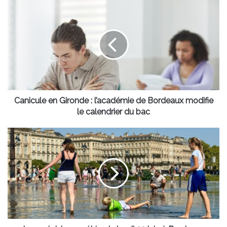
Canicule
en
Gironde
:
l’académie
de
Bordeaux
modifie
le
calendrier
Canicule en Gironde : l’académie de Bordeaux modifie
du
le calendrier du bac
bac
Les
prévisions
météo
du
lundi
22
juin
à
Bordeaux