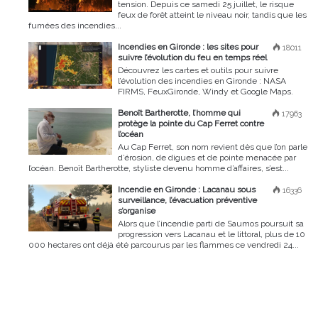
tension. Depuis ce samedi 25 juillet, le risque
feux de forêt atteint le niveau noir, tandis que les
fumées des incendies...
Incendies en Gironde : les sites pour
18011
suivre l’évolution du feu en temps réel
Découvrez les cartes et outils pour suivre
l’évolution des incendies en Gironde : NASA
FIRMS, FeuxGironde, Windy et Google Maps.
Benoît Bartherotte, l’homme qui
17963
protège la pointe du Cap Ferret contre
l’océan
Au Cap Ferret, son nom revient dès que l’on parle
d’érosion, de digues et de pointe menacée par
l’océan. Benoît Bartherotte, styliste devenu homme d’affaires, s’est...
Incendie en Gironde : Lacanau sous
16336
surveillance, l’évacuation préventive
s’organise
Alors que l’incendie parti de Saumos poursuit sa
progression vers Lacanau et le littoral, plus de 10
000 hectares ont déjà été parcourus par les flammes ce vendredi 24...