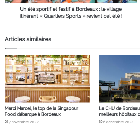
le
village
Un été sportif et festif à Bordeaux : le village
itinérant
itinérant « Quartiers Sports » revient cet été !
«
Quartiers
Sports
Articles similaires
»
revient
cet
été
!
Merci Marcel, le top de la Singapour
Le CHU de Bordeaux 
Food débarque à Bordeaux
meilleurs hôpitaux 
7 novembre 2022
6 décembre 2024