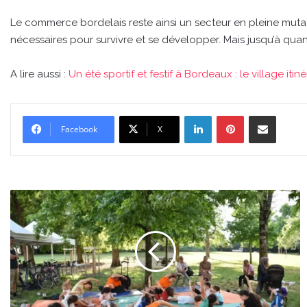
Le commerce bordelais reste ainsi un secteur en pleine mutat
nécessaires pour survivre et se développer. Mais jusqu’à qua
A lire aussi :
Un été sportif et festif à Bordeaux : le village itin
Linkedin
Pinterest
Partager par email
Facebook
X
Un
été
sportif
et
festif
à
Bordeaux
: