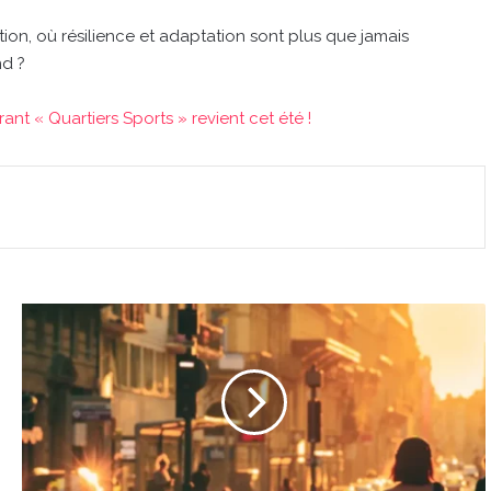
ion, où résilience et adaptation sont plus que jamais
nd ?
érant « Quartiers Sports » revient cet été !
Les
prévisions
météo
du
jeudi
10
juillet
à