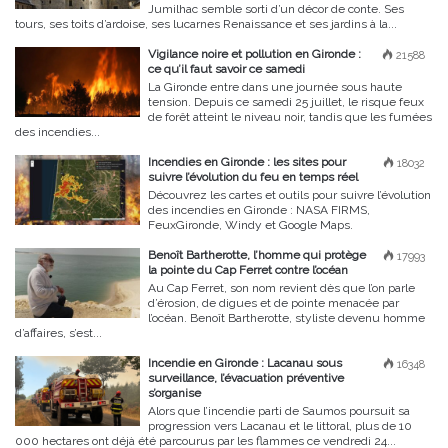
Jumilhac semble sorti d’un décor de conte. Ses
tours, ses toits d’ardoise, ses lucarnes Renaissance et ses jardins à la...
Vigilance noire et pollution en Gironde :
21588
ce qu’il faut savoir ce samedi
La Gironde entre dans une journée sous haute
tension. Depuis ce samedi 25 juillet, le risque feux
de forêt atteint le niveau noir, tandis que les fumées
des incendies...
Incendies en Gironde : les sites pour
18032
suivre l’évolution du feu en temps réel
Découvrez les cartes et outils pour suivre l’évolution
des incendies en Gironde : NASA FIRMS,
FeuxGironde, Windy et Google Maps.
Benoît Bartherotte, l’homme qui protège
17993
la pointe du Cap Ferret contre l’océan
Au Cap Ferret, son nom revient dès que l’on parle
d’érosion, de digues et de pointe menacée par
l’océan. Benoît Bartherotte, styliste devenu homme
d’affaires, s’est...
Incendie en Gironde : Lacanau sous
16348
surveillance, l’évacuation préventive
s’organise
Alors que l’incendie parti de Saumos poursuit sa
progression vers Lacanau et le littoral, plus de 10
000 hectares ont déjà été parcourus par les flammes ce vendredi 24...