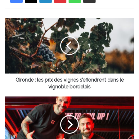
Gironde
:
les
prix
des
vignes
s’effondrent
dans
le
vignoble
Gironde : les prix des vignes s’effondrent dans le
bordelais
vignoble bordelais
Bassin
d’Arcachon
:
Levl
by
Wit
Fit