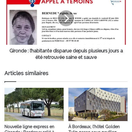
:
l’habitante
disparue
depuis
plusieurs
jours
a
été
retrouvée
Gironde : l’habitante disparue depuis plusieurs jours a
saine
été retrouvée saine et sauve
et
sauve
Articles similaires
Nouvelle ligne express en
À Bordeaux, l’hôtel Golden