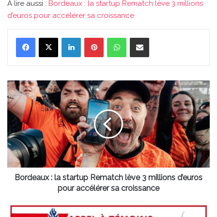
A lire aussi :
Bordeaux : la startup Rematch lève 3 millions
d’euros pour accélérer sa croissance
Linkedin
Pinterest
WhatsApp
Partager par email
Bordeaux
:
la
startup
Rematch
lève
3
millions
d’euros
pour
Bordeaux : la startup Rematch lève 3 millions d’euros
accélérer
pour accélérer sa croissance
sa
croissance
Gironde