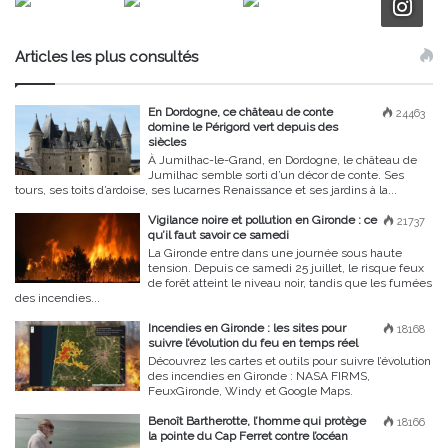
Articles les plus consultés
En Dordogne, ce château de conte
24463
domine le Périgord vert depuis des
siècles
À Jumilhac-le-Grand, en Dordogne, le château de
Jumilhac semble sorti d’un décor de conte. Ses
tours, ses toits d’ardoise, ses lucarnes Renaissance et ses jardins à la...
Vigilance noire et pollution en Gironde : ce
21737
qu’il faut savoir ce samedi
La Gironde entre dans une journée sous haute
tension. Depuis ce samedi 25 juillet, le risque feux
de forêt atteint le niveau noir, tandis que les fumées
des incendies...
Incendies en Gironde : les sites pour
18168
suivre l’évolution du feu en temps réel
Découvrez les cartes et outils pour suivre l’évolution
des incendies en Gironde : NASA FIRMS,
FeuxGironde, Windy et Google Maps.
Benoît Bartherotte, l’homme qui protège
18166
la pointe du Cap Ferret contre l’océan