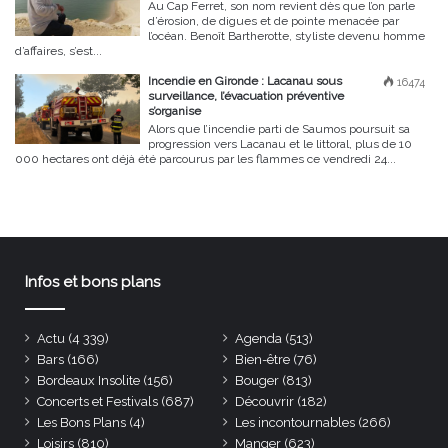
Au Cap Ferret, son nom revient dès que l’on parle
d’érosion, de digues et de pointe menacée par
l’océan. Benoît Bartherotte, styliste devenu homme
d’affaires, s’est...
Incendie en Gironde : Lacanau sous
16474
surveillance, l’évacuation préventive
s’organise
Alors que l’incendie parti de Saumos poursuit sa
progression vers Lacanau et le littoral, plus de 10
000 hectares ont déjà été parcourus par les flammes ce vendredi 24...
Infos et bons plans
Actu
(4 339)
Agenda
(513)
Bars
(166)
Bien-être
(76)
Bordeaux Insolite
(156)
Bouger
(813)
Concerts et Festivals
(687)
Découvrir
(182)
Les Bons Plans
(4)
Les incontournables
(266)
Loisirs
(810)
Manger
(623)